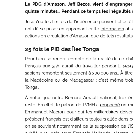
Le PDG d’Amazon, Jeff Bezos, vient d’engranger
quinze minutes… Pendant ce temps les inégalités 
Jusqu’où les limites de l’indécence peuvent elles 
ont dû se poser en apprenant cette
information
ahur
actions en circulation d’Amazon que de tels résultats
25 fois le PIB des Îles Tonga
Pour bien se rendre compte de la réalité de ce chi
français aux 35h, aurait du travailler pendant… 92
sapiens remontent seulement à 300.000 ans… À titr
la Macédoine ou de Madagascar ; c’est même trois f
Tonga…
À noter que notre Bernard Arnault national, troisiè
reste. En effet, le patron de LVMH a
empoché
un mil
Emmanuel Macron pour qui les
milliardaires
doiven
président français est d’ailleurs toujours allée dans 
on se souvient notamment de la suppression de l’IS