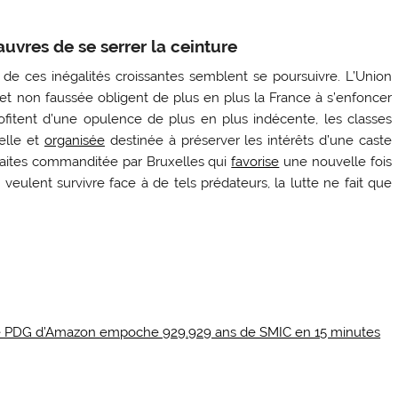
auvres de se serrer la ceinture
ine de ces inégalités croissantes semblent se poursuivre. L’Union
t non faussée obligent de plus en plus la France à s’enfoncer
ofitent d’une opulence de plus en plus indécente, les classes
elle et
organisée
destinée à préserver les intérêts d’une caste
raites commanditée par Bruxelles qui
favorise
une nouvelle fois
 veulent survivre face à de tels prédateurs, la lutte ne fait que
, le PDG d’Amazon empoche 929.929 ans de SMIC en 15 minutes