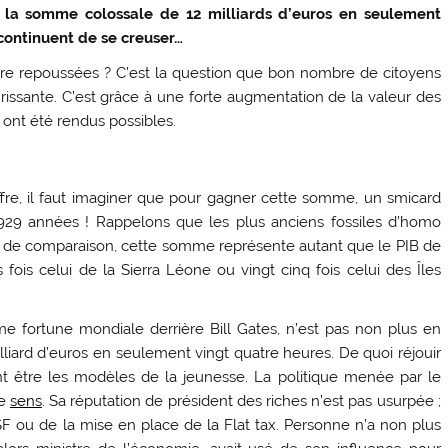
 la somme colossale de 12 milliards d’euros en seulement
continuent de se creuser…
être repoussées ? C’est la question que bon nombre de citoyens
issante. C’est grâce à une forte augmentation de la valeur des
 ont été rendus possibles.
ffre, il faut imaginer que pour gagner cette somme, un smicard
9.929 années ! Rappelons que les plus anciens fossiles d’homo
e de comparaison, cette somme représente autant que le PIB de
ois celui de la Sierra Léone ou vingt cinq fois celui des Îles
me fortune mondiale derrière Bill Gates, n’est pas non plus en
liard d’euros en seulement vingt quatre heures. De quoi réjouir
t être les modèles de la jeunesse. La politique menée par le
ce
sens
. Sa réputation de président des riches n’est pas usurpée ;
F ou de la mise en place de la Flat tax. Personne n’a non plus