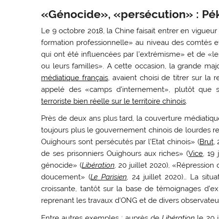
«Génocide», «persécution» : Pék
Le 9 octobre 2018, la Chine faisait entrer en vigue
formation professionnelle» au niveau des comtés et 
qui ont été influencées par l’extrémisme» et de «le
ou leurs familles». A cette occasion, la grande ma
médiatique français
, avaient choisi de titrer sur la
appelé des «camps d’internement», plutôt que 
terroriste bien réelle sur le territoire chinois
.
Près de deux ans plus tard, la couverture médiatiq
toujours plus le gouvernement chinois de lourdes r
Ouïghours sont persécutés par l’Etat chinois» (
Brut
,
de ses prisonniers Ouïghours aux riches» (
Vice
, 19
génocide» (
Libération
, 20 juillet 2020), «Répression
doucement» (
Le Parisien
, 24 juillet 2020)… La situ
croissante, tantôt sur la base de témoignages d’exi
reprenant les travaux d’ONG et de divers observateur
Entre autres exemples : auprès de
Libération
le 20 