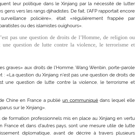
uent leur politique dans le Xinjiang par la nécessité de lutter
s gens vers les rangs djihadistes. De fait, l’AFP rapportait encore
rveillance policière», était «régulièrement frappée par
éparatistes ou des islamistes ouïghours».
’est pas une question de droits de l’Homme, de religion ou
 une question de lutte contre la violence, le terrorisme et
ntes graves» aux droits de l’Homme, Wang Wenbin, porte-parole
let : «La question du Xinjiang n’est pas une question de droits de
t une question de lutte contre la violence, le terrorisme et
e de Chine en France a publié
un communiqué
dans lequel elle
rus sur le Xinjiang».
t de formation professionnels mis en place au Xinjiang en vertu
 en France et dans d’autres pays, sont une mesure utile de lutte
ablissement diplomatique, avant de décrire à travers plusieurs