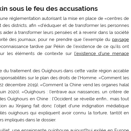
in sous le feu des accusations
ur une réglementation autorisant la mise en place de «centres de
des districts, afin «d’éduquer et de transformer les personnes
s aider à transformer leurs pensées et à revenir dans la société
jorité des journaux, pour ne prendre que l’exemple du
paysage
 reconnaissance tardive par Pékin de l’existence de ce qu’ils ont
sur les éléments de contexte sur
l’existence d’une menace
ue du traitement des Ouïghours dans cette vaste région accable
esponsabilités sur le plan des droits de l’Homme. «Comment les
 22 décembre 2019), «Comment la Chine vend les organes halal
 juin 2020), «Ouïghours : l’entrave aux naissances, un critère de
 des Ouïghours en Chine : l’Occident se réveille enfin… mais tout
ation au Xinjiang fait donc l’objet d’une indignation médiatique
lés ouïghours qui expliquent avoir connu la torture, tantôt en
s impliqués dans le dossier.
juillet, une enseignante ouïghoure aujourd’hui exilée en Europe