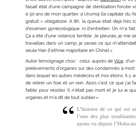
faisait état d’une campagne de stérilisation forcée
à 50 ans de mon quartier, à Urumqi [la capitale du X
gratuit » obligatoire. A 8h, la queue était déjà très
d’examen gynécologique, ni d’entretien. On m’a fait m
Ça a été d’une violence terrible. Je pleurais, je me
travaillais dans un camp, je savais ce qui m’attendait s
seule Han [l’ethnie majoritaire en Chine].»
Autre témoignage choc : celui, auprès de
Vice
, d’un
prélèvements d’organes sur des condamnés à mort en
dans lequel les autres médecins et moi étions. Il y 
de retirer un foie et un rein. Alors c’est ce que j’ai fa
faible pour résister. Il n’était pas mort et je lui a
organes et m’a dit de tout oublier.»
L’histoire de ce qui est 
l’une des plus troublante
ayons vu depuis l’Holocau