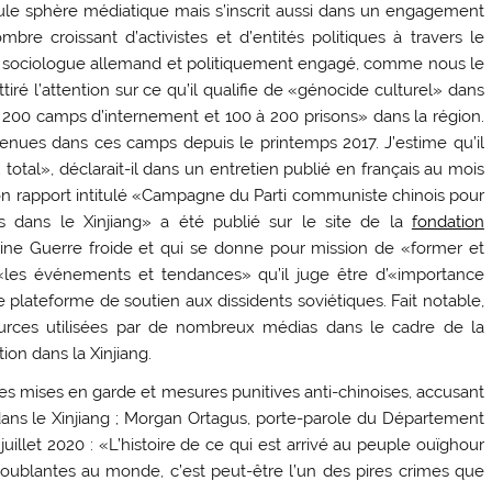
seule sphère médiatique mais s’inscrit aussi dans un engagement
e croissant d’activistes et d’entités politiques à travers le
z, sociologue allemand et politiquement engagé, comme nous le
attiré l’attention sur ce qu’il qualifie de «génocide culturel» dans
 «1 200 camps d’internement et 100 à 200 prisons» dans la région.
nues dans ces camps depuis le printemps 2017. J’estime qu’il
total», déclarait-il dans un entretien publié en français au mois
son rapport intitulé «Campagne du Parti communiste chinois pour
s dans le Xinjiang» a été publié sur le site de la
fondation
leine Guerre froide et qui se donne pour mission de «former et
 «les événements et tendances» qu’il juge être d’«importance
e plateforme de soutien aux dissidents soviétiques. Fait notable,
ources utilisées par de nombreux médias dans le cadre de la
ion dans la Xinjiang.
s mises en garde et mesures punitives anti-chinoises, accusant
ans le Xinjiang ; Morgan Ortagus, porte-parole du Département
juillet 2020 : «L’histoire de ce qui est arrivé au peuple ouïghour
roublantes au monde, c’est peut-être l’un des pires crimes que