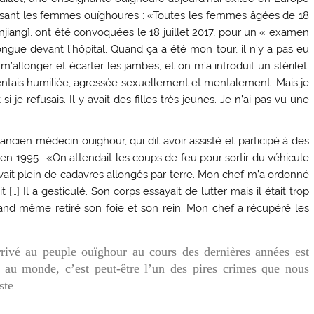
 visant les femmes ouïghoures : «Toutes les femmes âgées de 18
injiang], ont été convoquées le 18 juillet 2017, pour un « examen
 longue devant l’hôpital. Quand ça a été mon tour, il n’y a pas eu
’allonger et écarter les jambes, et on m’a introduit un stérilet.
 sentais humiliée, agressée sexuellement et mentalement. Mais je
i je refusais. Il y avait des filles très jeunes. Je n’ai pas vu une
 ancien médecin ouïghour, qui dit avoir assisté et participé à des
 1995 : «On attendait les coups de feu pour sortir du véhicule
avait plein de cadavres allongés par terre. Mon chef m’a ordonné
it […] Il a gesticulé. Son corps essayait de lutter mais il était trop
i quand même retiré son foie et son rein. Mon chef a récupéré les
arrivé au peuple ouïghour au cours des dernières années est
s au monde, c’est peut-être l’un des pires crimes que nous
ste