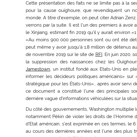
Cette présentation des faits ne se limite pas à la 
pour la cause ouïghoure, que revendiquent un nombr
monde. A titre d’exemple, on peut citer Adrian Zen
verrons par la suite. Il est l’un des premiers à avoir 
le Xinjiang, estimant fin 2019 qu’il y aurait environ
«Au moins 900 000 personnes sont ou ont été déte
peut même y avoir jusqu’à 1,8 million de détenus au 
de novembre 2019 sur le site de
RFI
. En juin 2020, 
la suppression des naissances chez les Ouïghour
Jamestown
, un institut fondé aux Etats-Unis en p
informer les décideurs politiques américains» sur
stratégique pour les États-Unis»… après avoir servi d
ce document a constitué l’une des principales s
dernière vague d’informations véhiculées sur la situat
Du côté des gouvernements, Washington multiplie le
notamment Pékin de violer les droits de l’Homme d
d’Etat américain, s’est exprimée en ces termes, le 6 
au cours des dernières années est l’une des plus t