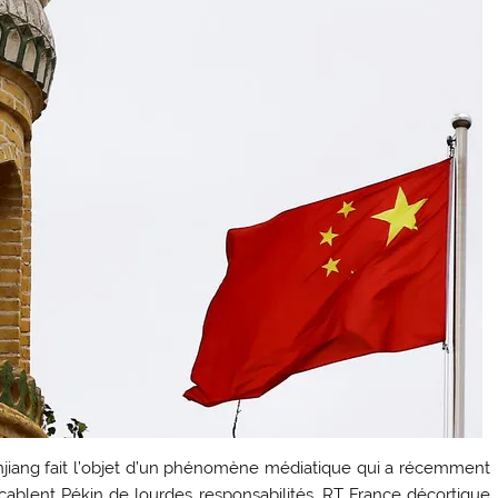
njiang fait l’objet d’un phénomène médiatique qui a récemment
ablent Pékin de lourdes responsabilités. RT France décortique