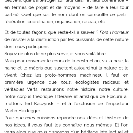
peuvent que s’interroger sur leur désir et leur cohérence –
en termes de projet et de moyens – de faire à leur tour
parti(e). Quel que soit le nom dont on camouffle ce parti :
fédération, coordination, organisation, réseau, etc.
Et de toutes façons, que reste-t-il à sauver ?
Fors l’honneur
de résister à la destruction par les puissants, de cette nature
dont
nous
participons.
Soyez résolus de ne plus servir, et vous voilà libre.
Mais pour renverser le cours de la destruction, vu la peur, la
haine et le mépris que suscitent aujourd’hui la nature et le
vivant (chez les proto-hommes machines), il faut en
première urgence que
nous
, écologistes radicaux et
véritables Verts, restaurions notre histoire, notre culture,
notre corpus théorique, littéraire et artistique de Epicure à…
mettons Ted Kaczynski – et à l’exclusion de l’imposteur
Martin Heidegger.
Pour que
nous
puissions répandre nos idées et l’histoire de
nos idées, il
nous
faut les connaître nous-mêmes. Et l’on
verra alors que
nous
disposons d’un héritage intellectuel et