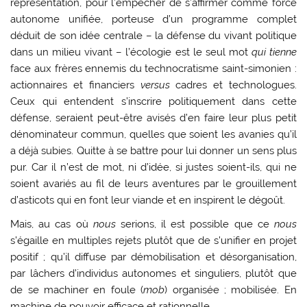
représentation, pour l’empêcher de s’affirmer comme force
autonome unifiée, porteuse d’un programme complet
déduit de son idée centrale – la défense du vivant politique
dans un milieu vivant – l’écologie est le seul mot
qui tienne
face aux frères ennemis du technocratisme saint-simonien :
actionnaires et financiers
versus
cadres et technologues.
Ceux qui entendent s’inscrire politiquement dans cette
défense, seraient peut-être avisés d’en faire leur plus petit
dénominateur commun, quelles que soient les avanies qu’il
a déjà subies. Quitte à se battre pour lui donner un sens plus
pur. Car il n’est de mot, ni d’idée, si justes soient-ils, qui ne
soient avariés au fil de leurs aventures par le grouillement
d’asticots qui en font leur viande et en inspirent le dégoût.
Mais, au cas où
nous
serions, il est possible que ce
nous
s’égaille en multiples rejets plutôt que de s’unifier en projet
positif ; qu’il diffuse par démobilisation et désorganisation,
par lâchers d’individus autonomes et singuliers, plutôt que
de se machiner en foule (
mob
) organisée ; mobilisée. En
machine de pouvoir efficace et rationnelle.