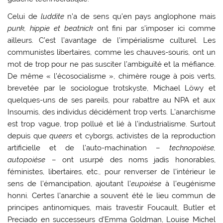
Celui de
luddite
n’a de sens qu’en pays anglophone mais
punk, hippie et beatnick
ont fini par s’imposer ici comme
ailleurs. C’est l’avantage de l’impérialisme culturel. Les
communistes libertaires, comme les chauves-souris, ont un
mot de trop pour ne pas susciter l’ambiguïté et la méfiance.
De même « l’écosocialisme », chimère rouge à pois verts,
brevetée par le sociologue trotskyste, Michael Löwy et
quelques-uns de ses pareils, pour rabattre au NPA et aux
Insoumis, des individus décidément trop verts. L’anarchisme
est trop vague, trop pollué et lié à l’industrialisme. Surtout
depuis que
queers
et cyborgs, activistes de la reproduction
artificielle et de l’auto-machination –
technopoièse,
autopoièse
– ont usurpé des noms jadis honorables,
féministes, libertaires, etc., pour renverser de l’intérieur le
sens de l’émancipation, ajoutant l’
eupoièse
à l’eugénisme
honni. Certes l’anarchie a souvent été le lieu commun de
principes antinomiques, mais travestir Foucault, Butler et
Preciado en successeurs d’Emma Goldman, Louise Michel