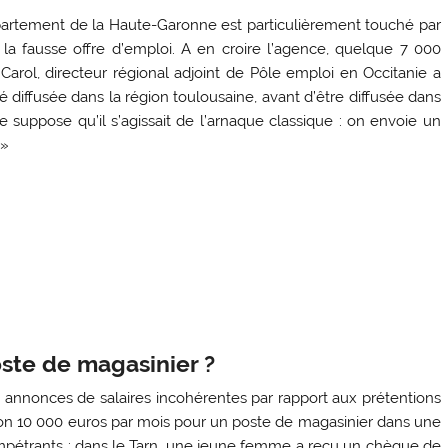
partement de la Haute-Garonne est particulièrement touché par
la fausse offre d’emploi. A en croire l’agence, quelque 7 000
arol, directeur régional adjoint de Pôle emploi en Occitanie a
té diffusée dans la région toulousaine, avant d’être diffusée dans
e suppose qu’il s’agissait de l’arnaque classique : on envoie un
.»
ste de magasinier ?
annonces de salaires incohérentes par rapport aux prétentions
viron 10 000 euros par mois pour un poste de magasinier dans une
 impétrants : dans le Tarn, une jeune femme a reçu un chèque de