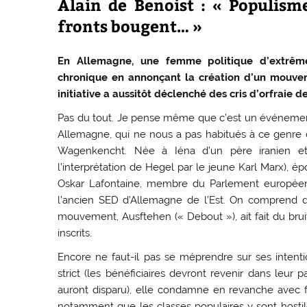
Alain de Benoist : « Populism
fronts bougent… »
En Allemagne, une femme politique d’extrêm
chronique en annonçant la création d’un mouveme
initiative a aussitôt déclenché des cris d’orfraie d
Pas du tout. Je pense même que c’est un événemen
Allemagne, qui ne nous a pas habitués à ce genre d’
Wagenkencht. Née à Iéna d’un père iranien et 
l’interprétation de Hegel par le jeune Karl Marx), 
Oskar Lafontaine, membre du Parlement européen, 
l’ancien SED d’Allemagne de l’Est. On comprend 
mouvement, Ausftehen (« Debout »), ait fait du bru
inscrits.
Encore ne faut-il pas se méprendre sur ses intentio
strict (les bénéficiaires devront revenir dans leur
auront disparu), elle condamne en revanche avec fo
notamment que les classes populaires y sont hostile