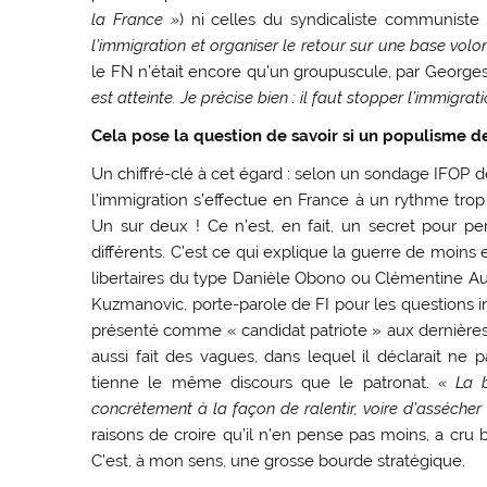
la France »
) ni celles du syndicaliste communiste
l’immigration et organiser le retour sur une base volon
le FN n’était encore qu’un groupuscule, par George
est atteinte. Je précise bien : il faut stopper l’immigrati
Cela pose la question de savoir si un populisme d
Un chiffré-clé à cet égard : selon un sondage IFOP 
l’immigration s’effectue en France à un rythme tr
Un sur deux ! Ce n’est, en fait, un secret pour p
différents. C’est ce qui explique la guerre de moins
libertaires du type Danièle Obono ou Clémentine Aut
Kuzmanovic, porte-parole de FI pour les questions in
présenté comme « candidat patriote » aux dernières
aussi fait des vagues, dans lequel il déclarait ne 
tienne le même discours que le patronat.
« La b
concrètement à la façon de ralentir, voire d’assécher l
raisons de croire qu’il n’en pense pas moins, a cru
C’est, à mon sens, une grosse bourde stratégique.