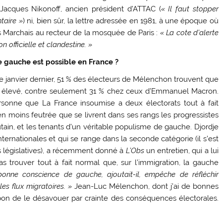
 Jacques Nikonoff, ancien président d’ATTAC (
« Il faut stopper
taire »
) ni, bien sûr, la lettre adressée en 1981, à une époque où
s Marchais au recteur de la mosquée de Paris :
« La cote d’alerte
on officielle et clandestine. »
e gauche est possible en France ?
de janvier dernier, 51 % des électeurs de Mélenchon trouvent que
op élevé, contre seulement 31 % chez ceux d’Emmanuel Macron.
ersonne que La France insoumise a deux électorats tout à fait
 en moins feutrée que se livrent dans ses rangs les progressistes
ain, et les tenants d’un véritable populisme de gauche. Djordje
ternationales et qui se range dans la seconde catégorie (il s’est
 législatives), a récemment donné à
L’Obs
un entretien, qui a lui
pas trouver tout à fait normal que, sur l’immigration, la gauche
onne conscience de gauche, ajoutait-il, empêche de réfléchir
es flux migratoires. »
Jean-Luc Mélenchon, dont j’ai de bonnes
 bon de le désavouer par crainte des conséquences électorales.