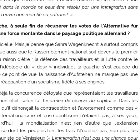
é dans le monde ne peut être résolu par une immigration sans
in-d’œuvre bon marché au patronat. »
he, à seule fin de récupérer les votes de l’Alternative für
ne force montante dans le paysage politique allemand ?
rficielle. Mais je pense que Sahra Wagenknecht a surtout compris
que aussi que le Rassemblement national soit devenu le premier
 raison d’être : la défense des travailleurs et la lutte contre le
 l’idéologie du « désir » individuel, la gauche s’est coupée du
De ce point de vue, la naissance d’Aufstehen ne marque pas une
réapparition d’un socialisme fidèle à ses origines.
jà la concurrence déloyale que représentaient les travailleurs
n était, selon lui, l’
« armée de réserve du capital »
. Dans les
qu’il dénonçait la contraception et l’avortement comme des «
nternationalisme et cosmopolitisme n’étaient pas, à ses yeux,
’hui : la mondialisation n’est rien d’autre que l’extension
lisé dont les peuples font les frais. N’oubliez pas, non plus, les
uniste de Vénissieux (
« L’immigration n’est pas une chance pour