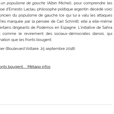
 un populisme de gauche
(Albin Michel), pour comprendre les
use d’Ernesto Laclau, philosophe politique argentin décédé voici
ricien du populisme de gauche (ce qui lui a valu les attaques
. Très marquée par la pensée de Carl Schmitt, elle a elle-même
rtains dirigeants de Podemos en Espagne. L’initiative de Sahra
t comme le revirement des sociaux-démocrates danois, qui
mation que les fronts bougent.
hier (Boulevard Voltaire, 25 septembre 2018)
onts bougent… : Métapo infos