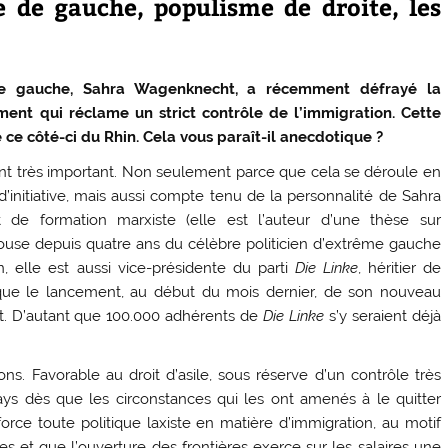
e de gauche, populisme de droite, les
e gauche, Sahra Wagenknecht, a récemment défrayé la
nt qui réclame un strict contrôle de l’immigration. Cette
e ce côté-ci du Rhin. Cela vous paraît-il anecdotique ?
t très important. Non seulement parce que cela se déroule en
initiative, mais aussi compte tenu de la personnalité de Sahra
de formation marxiste (elle est l’auteur d’une thèse sur
épouse depuis quatre ans du célèbre politicien d’extrême gauche
elle est aussi vice-présidente du parti
Die Linke
, héritier de
que le lancement, au début du mois dernier, de son nouveau
it. D’autant que 100.000 adhérents de
Die Linke
s’y seraient déjà
ns. Favorable au droit d’asile, sous réserve d’un contrôle très
 pays dès que les circonstances qui les ont amenés à le quitter
rce toute politique laxiste en matière d’immigration, au motif
s et que l’ouverture des frontières exerce sur les salaires une