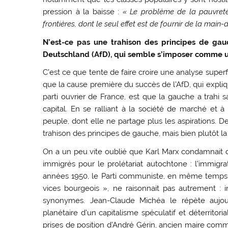
pression à la baisse :
« Le problème de la pauvret
frontières, dont le seul effet est de fournir de la ma
N’est-ce pas une trahison des principes de gauc
Deutschland (AfD), qui semble s’imposer comme u
C’est ce que tente de faire croire une analyse supe
que la cause première du succès de l’AfD, qui expli
parti ouvrier de France, est que la gauche a trahi sa
capital. En se ralliant à la société de marché et à
peuple, dont elle ne partage plus les aspirations. 
trahison des principes de gauche, mais bien plutôt la 
On a un peu vite oublié que Karl Marx condamnait dé
immigrés pour le prolétariat autochtone : l’immigratio
années 1950, le Parti communiste, en même temps 
vices bourgeois », ne raisonnait pas autrement : i
synonymes. Jean-Claude Michéa le répète aujourd
planétaire d’un capitalisme spéculatif et déterritoria
prises de position d’André Gérin, ancien maire comm