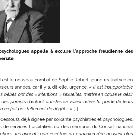
 psychologues appelle à exclure l’approche freudienne des
ersité.
tel est le nouveau combat de Sophie Robert, jeune réalisatrice en
sieurs années, car il y a, dit-elle, urgence. «
Il est insupportable
es bébés ont des « intentions » sexuelles, mettre en cause le désir
 des parents d’enfant autistes se voient retirer la garde de leurs
 ça ne fait pas tellement de dégâts.
» […]
i-dessous), déjà signée par soixante psychiatres et psychologues.
 de services hospitaliers ou des membres du Conseil national
ciations, les avocats que je côtoie au quotidien n’en peuvent plus