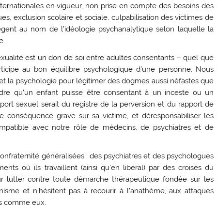
nternationales en vigueur, non prise en compte des besoins des
, exclusion scolaire et sociale, culpabilisation des victimes de
ègent au nom de l’idéologie psychanalytique selon laquelle la
e.
sexualité est un don de soi entre adultes consentants – quel que
rticipe au bon équilibre psychologique d’une personne. Nous
e et la psychologie pour légitimer des dogmes aussi néfastes que
ndre qu’un enfant puisse être consentant à un inceste ou un
port sexuel serait du registre de la perversion et du rapport de
de conséquence grave sur sa victime, et déresponsabiliser les
ompatible avec notre rôle de médecins, de psychiatres et de
fraternité généralisées : des psychiatres et des psychologues
ts où ils travaillent (ainsi qu’en libéral) par des croisés du
pour lutter contre toute démarche thérapeutique fondée sur les
nisme et n’hésitent pas à recourir à l’anathème, aux attaques
pas comme eux.