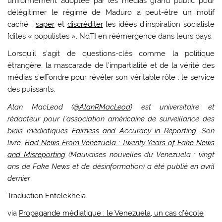
uniformément adoptée par les médias grand public pour
délégitimer le régime de Maduro a peut-être un motif
caché :
saper
et
discréditer
les idées d’inspiration socialiste
[dites « populistes », NdT] en réémergence dans leurs pays.
Lorsqu’il s’agit de questions-clés comme la politique
étrangère, la mascarade de l’impartialité et de la vérité des
médias s’effondre pour révéler son véritable rôle : le service
des puissants.
Alan MacLeod (
@AlanRMacLeod
) est universitaire et
rédacteur pour l’association américaine de surveillance des
biais médiatiques
Fairness and Accuracy in Reporting
. Son
livre,
Bad News From Venezuela : Twenty Years of Fake News
and Misreporting
(Mauvaises nouvelles du Venezuela : vingt
ans de Fake News et de désinformation) a été publié en avril
dernier.
Traduction Entelekheia
via
Propagande médiatique : le Venezuela, un cas d’école