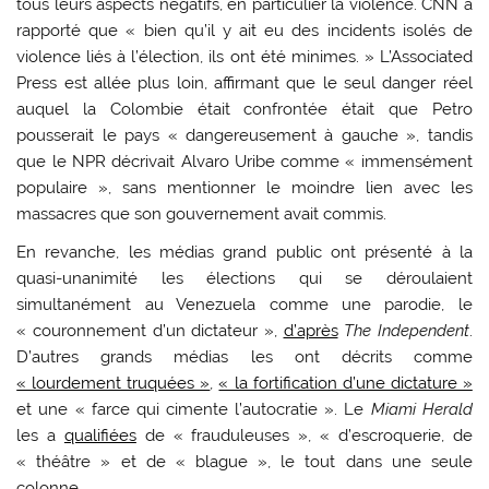
tous leurs aspects négatifs, en particulier la violence. CNN a
rapporté que « bien qu’il y ait eu des incidents isolés de
violence liés à l’élection, ils ont été minimes. » L’Associated
Press est allée plus loin, affirmant que le seul danger réel
auquel la Colombie était confrontée était que Petro
pousserait le pays « dangereusement à gauche », tandis
que le NPR décrivait Alvaro Uribe comme « immensément
populaire », sans mentionner le moindre lien avec les
massacres que son gouvernement avait commis.
En revanche, les médias grand public ont présenté à la
quasi-unanimité les élections qui se déroulaient
simultanément au Venezuela comme une parodie, le
« couronnement d’un dictateur »,
d’après
The Independent
.
D’autres grands médias les ont décrits comme
« lourdement truquées »
,
« la fortification d’une dictature »
et une « farce qui cimente l’autocratie ». Le
Miami Herald
les a
qualifiées
de « frauduleuses », « d’escroquerie, de
« théâtre » et de « blague », le tout dans une seule
colonne.