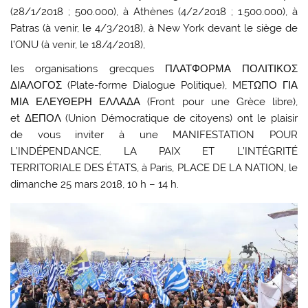
(28/1/2018 ; 500.000), à Athènes (4/2/2018 ; 1.500.000), à
Patras (à venir, le 4/3/2018), à New York devant le siège de
l’ONU (à venir, le 18/4/2018),
les organisations grecques
ΠΛΑΤΦΟΡΜΑ ΠΟΛΙΤΙΚΟΣ
ΔΙΑΛΟΓΟΣ
(Plate-forme Dialogue Politique)
, METΩΠΟ ΓΙΑ
ΜΙΑ ΕΛΕΥΘΕΡΗ ΕΛΛΑΔΑ
(Front pour une Grèce libre)
,
et ΔΕΠΟΛ
(Union Démocratique de citoyens) ont le plaisir
de vous inviter à une MANIFESTATION POUR
L’INDÉPENDANCE, LA PAIX ET L’INTÉGRITÉ
TERRITORIALE DES ÉTATS, à Paris, PLACE DE LA NATION, le
dimanche 25 mars 2018, 10 h – 14 h.