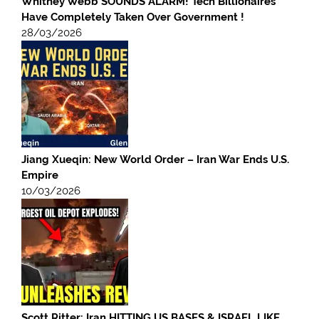
Whitney Webb SOUNDS ALARM! Tech Billionaires
Have Completely Taken Over Government !
28/03/2026
Jiang Xueqin: New World Order – Iran War Ends U.S.
Empire
10/03/2026
Scott Ritter: Iran HITTING US BASES & ISRAEL LIKE