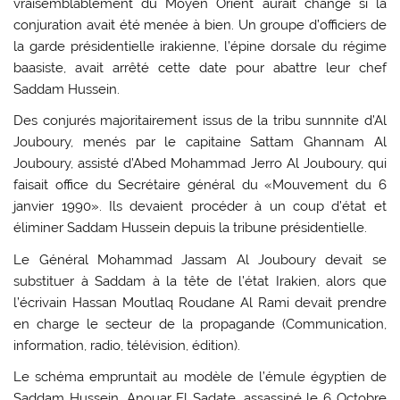
vraisemblablement du Moyen Orient aurait changé si la
conjuration avait été menée à bien. Un groupe d’officiers de
la garde présidentielle irakienne, l’épine dorsale du régime
baasiste, avait arrêté cette date pour abattre leur chef
Saddam Hussein.
Des conjurés majoritairement issus de la tribu sunnnite d’Al
Jouboury, menés par le capitaine Sattam Ghannam Al
Jouboury, assisté d’Abed Mohammad Jerro Al Jouboury, qui
faisait office du Secrétaire général du «Mouvement du 6
janvier 1990». Ils devaient procéder à un coup d’état et
éliminer Saddam Hussein depuis la tribune présidentielle.
Le Général Mohammad Jassam Al Jouboury devait se
substituer à Saddam à la tête de l’état Irakien, alors que
l’écrivain Hassan Moutlaq Roudane Al Rami devait prendre
en charge le secteur de la propagande (Communication,
information, radio, télévision, édition).
Le schéma empruntait au modèle de l’émule égyptien de
Saddam Hussein, Anouar El Sadate, assassiné le 6 Octobre