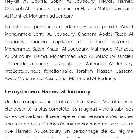
Heykal Al Dourra, Sobhi Al Jouboury, Heykal Hamed
Cheayeb Al Jouboury, le romancier Hassan Motlaq Rawdane
Al Ramli et Mohammad Jendary.
La liste des personnes condamnées à perpétuité: Abdel
Mohammed Jerro Al Jouboury, Ghanem Abdel Taleb Al
Jouboury, (ancien capitaine de l’armée irakienne),
Mohammad Saleh Khalaf Al Jouboury, Mahmoud Mahzouz
Al Jouboury, Hamdi Mohammad Said Al Jouboury, (ancien
officier de la garde présidentielle), Mahmoud Al Jendary,
intellectuel-haut fonctionnaire, Ibrahim Hassan Jassem,
Awad Mohammad Assi, Jamal Mahmoud Al Badraowi.
Le mystérieux Hamed al Jouboury
Un des rescapés a pu s’enfuir vers le Koweït. Vivant dans la
clandestinité la plus complète, il s’imaginait vivre à l’abri des
sbires de Saddam. Il sera repéré mais réussira à s’échapper
une fois de plus. Ce mystérieux personnage ne serait autre
que Hamed Al Jouboury, un personnage clé du régime