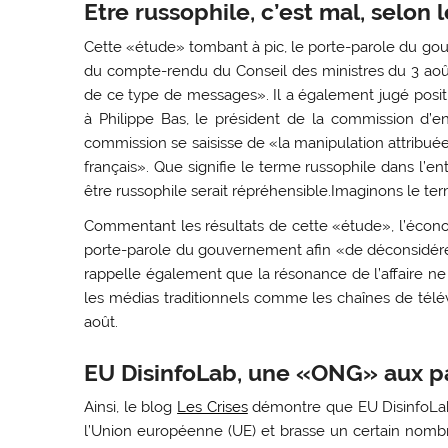
Etre russophile, c’est mal, selon
Cette «étude» tombant à pic, le porte-parole du go
du compte-rendu du Conseil des ministres du 3 août «
de ce type de messages». Il a également jugé positi
à Philippe Bas, le président de la commission d’en
commission se saisisse de «la manipulation attribuée
français». Que signifie le terme russophile dans l
être russophile serait répréhensible.Imaginons le ter
Commentant les résultats de cette «étude», l’éco
porte-parole du gouvernement afin «de déconsidérer to
rappelle également que la résonance de l’affaire ne
les médias traditionnels comme les chaînes de télév
août.
EU DisinfoLab, une «ONG» aux p
Ainsi, le blog
Les Crises
démontre que EU DisinfoLab,
l’Union européenne (UE) et brasse un certain nombre