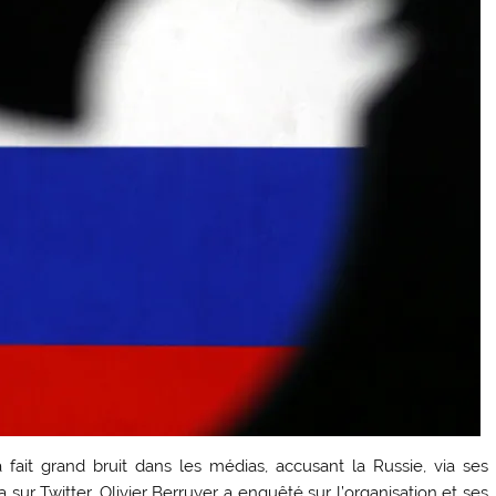
it grand bruit dans les médias, accusant la Russie, via ses
la sur Twitter. Olivier Berruyer a enquêté sur l’organisation et ses