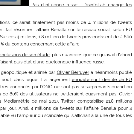
Pas d’influence russe : DisinfoLab change les
llions, ce serait finalement pas moins de 4 millions de tweets
fait résonner l’affaire Benalla sur le réseau social, selon EU
Sur ces 4 millions, 1,8 million de tweets proviendraient de 2 600
% du contenu concernant cette affaire.
conclusions de son étude
, plus nuancées que ce qu’avait d’abord
 faisant plus état d’une quelconque influence russe.
a géopolitique et animé par
Olivier Berruyer
a néanmoins publié
 août, dans lequel il a largement
enquêté sur l’identité de EU
iffres annoncés par l’ONG ne sont pas si surprenants quand on
s de 80% des utilisateurs ne twitteraient quasiment pas. Olivier
s Médiamétrie de mai 2017, Twitter comptabilise 21,8 millions
 par jour. Ainsi, 4 millions de tweets sur l’affaire Benalla pour 4
nable vu l’ampleur du scandale qui s’affichait à la une de tous les