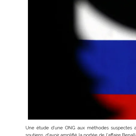
Une étude d’une ONG aux méthodes suspectes a fa
soutiens, d’avoir amplifié la portée de l’affaire Benal