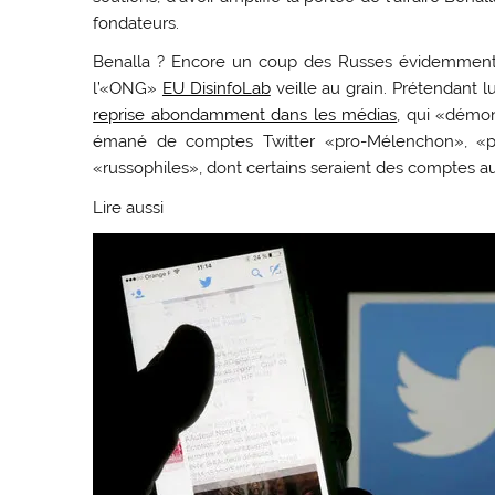
fondateurs.
Benalla ? Encore un coup des Russes évidemment 
l’«ONG»
EU DisinfoLab
veille au grain. Prétendant l
reprise abondamment dans les médias
, qui «démon
émané de comptes Twitter «pro-Mélenchon», «p
«russophiles», dont certains seraient des comptes a
Lire aussi