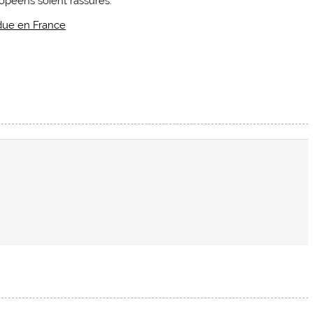
opéens soient rassurés.
due en France