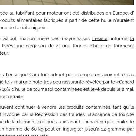
ée au lubrifiant pour moteur ont été distribuées en Europe, d’
duits alimentaires fabriqués à partir de cette huile n’auraient
nce de toxicité aiguë».
pe Saipol, maison mère des mayonnaises
Lesieur
, informe
la
livrés une cargaison de 40.000 tonnes d’huile de tournesol
teur.
ns, l’enseigne Carrefour admet par exemple en avoir retiré pas
ié le 7 mai une note très peu rassurante révélée par le «Canard
10% d’huile de tournesol contaminées est levé depuis le 2 mai,
et retrait».
 peuvent continuer à vendre les produits contaminés, tant qu’ils
 invoqué par la Répression des fraudes: «l’absence de toxicité
ne de la décision, explique au «Canard enchaîné» que l’huile de
 un homme de 60 kg peut en ingurgiter jusqu’à 1,2 gramme par