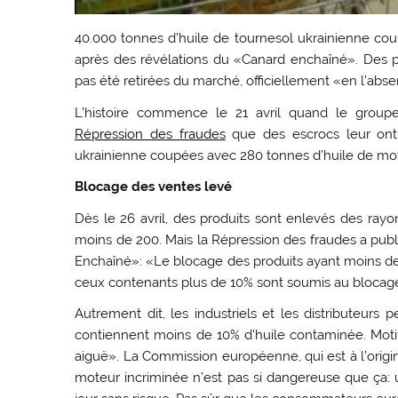
40.000 tonnes d’huile de tournesol ukrainienne coup
après des révélations du «Canard enchaîné». Des pro
pas été retirées du marché, officiellement «en l’abse
L’histoire commence le 21 avril quand le grou
Répression des fraudes
que des escrocs leur ont 
ukrainienne coupées avec 280 tonnes d’huile de mo
Blocage des ventes levé
Dès le 26 avril, des produits sont enlevés des rayo
moins de 200. Mais la Répression des fraudes a publ
Enchaîné»: «Le blocage des produits ayant moins de 
ceux contenants plus de 10% sont soumis au blocage 
Autrement dit, les industriels et les distributeurs
contiennent moins de 10% d’huile contaminée. Motif
aiguë». La Commission européenne, qui est à l’origi
moteur incriminée n’est pas si dangereuse que ça: