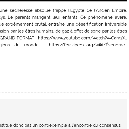
une sécheresse absolue frappe l’Egypte de l’Ancien Empire,
ays. Le parents mangent leur enfants. Ce phénomène avéré,
e extrêmement brutal, entraîne une désertification irréversible
sion par les êtres humains, de gaz à effet de serre par les êtres
NCE GRAND FORMAT :
https://www.youtube.com/watch?v=CamzX…
 régions du monde :
https://fr.wikipedia.org/wiki/Événeme…
onstitue donc pas un contrexemple à l’encontre du consensus