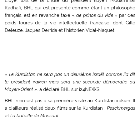
Libye, lors de la chute du président libyen Mouammar
Kadhafi, BHL qui est présenté comme étant un philosophe
français, est en revanche taxé «
de prince du vide
» par des
poids lourds de la vie intellectuelle française, dont Gille
Deleuze, Jaques Derrida et l’historien Vidal-Naquet .
«
Le Kurdistan ne sera pas un deuxième Israël comme l’a dit
le président irakien mais sera une seconde démocratie au
Moyen-Orient
», a déclaré BHL sur i24NEWS.
BHL n’en est pas à sa première visite au Kurdistan irakien. Il
a d’ailleurs réalisé deux films sur le Kurdistan :
Peschmergas
et
La bataille de Mossoul
.