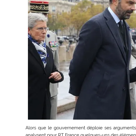
Alors que le gouvernement déploie ses arguments po
analysent pour RT France quelques-uns des éléments