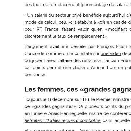
des taux de remplacement [pourcentage du salaire tou
«Un salarié du secteur privé bénéficie aujourd’hui
mode de calcul, celui-ci s’établira à 50% en cas de d
pour RT France, faisant valoir qu’en «modifiant
discrètement le taux de remplacement».
L’argument avait été dévoilé par François Fillon
Concorde comme on le constate sur
une vidéo
depu
qui jouent avec l’affaire des retraites», l’ancien P
par points permet une chose qu’aucun homme politiq
pensions».
Les femmes, ces «grandes gagna
Toujours le 11 décembre sur TF1, le Premier ministre
de «grandes gagnantes». Or plusieurs points du pro
en lumière Anaïs Henneguelle, maître de conférence
Retraites : 12 idées reçues à combattre
, dans laquell
«Le gouvernement ment. Avec le nouveau mode de 