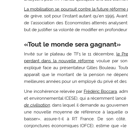
La mobilisation se poursuit contre la future réforme
de grève, soit pour l’instant autant qu’en 1995. Av
de l’association des Economistes atterrés analysen
but de justifier sa volonté de modifier en profondeur 
«Tout le monde sera gagnant»
Invité sur le plateau de TF1 le 11 décembre,
le Pr
perdant dans la nouvelle réforme
voulue par son 
expliqué face au présentateur Gilles Bouleau. Tout
apparaît que le montant de la pension ne dépend
meilleures années pour un employé du privé et des s
Une incohérence relevée par
Frédéric Boccara,
admi
et environnemental (CESE), qui a récemment lancé 
de civilisation
, dans lequel il demande au gouvernemen
une nouvelle moyenne de référence à laquelle on 
baisser», assure-t-il à RT France. De son côté
conjonctures économiques (OFCE), estime que «le