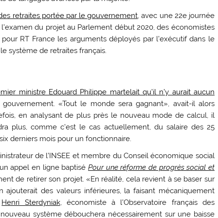
 des retraites portée par le gouvernement
, avec une 22e journée
ant l’examen du projet au Parlement début 2020, des économistes
t pour RT France les arguments déployés par l’exécutif dans le
le système de retraites français.
emier ministre Edouard Philippe martelait qu’il n’y aurait aucun
gouvernement. «Tout le monde sera gagnant», avait-il alors
efois, en analysant de plus près le nouveau mode de calcul, il
ra plus, comme c’est le cas actuellement, du salaire des 25
ix derniers mois pour un fonctionnaire.
nistrateur de l’INSEE et membre du Conseil économique social
un appel en ligne baptisé
Pour une réforme de progrès social et
t de retirer son projet. «En réalité, cela revient à se baser sur
ajouterait des valeurs inférieures, la faisant mécaniquement
,
Henri Sterdyniak
, économiste à l’Observatoire français des
 nouveau système débouchera nécessairement sur une baisse