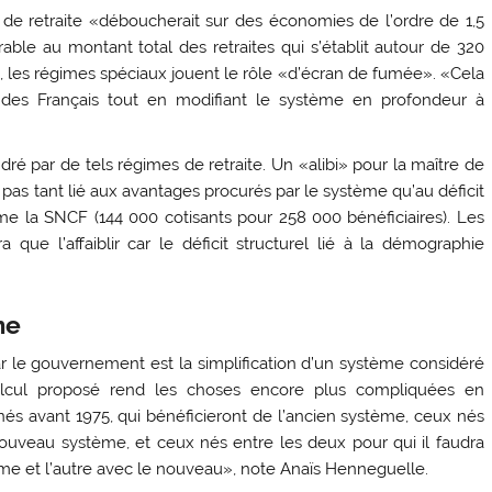
 de retraite «déboucherait sur des économies de l’ordre de 1,5
rable au montant total des retraites qui s’établit autour de 320
e, les régimes spéciaux jouent le rôle «d’écran de fumée». «Cela
 des Français tout en modifiant le système en profondeur à
ré par de tels régimes de retraite. Un «alibi» pour la maître de
 pas tant lié aux avantages procurés par le système qu’au déficit
 la SNCF (144 000 cotisants pour 258 000 bénéficiaires). Les
 que l’affaiblir car le déficit structurel lié à la démographie
me
 le gouvernement est la simplification d’un système considéré
ul proposé rend les choses encore plus compliquées en
ux nés avant 1975, qui bénéficieront de l’ancien système, ceux nés
ouveau système, et ceux nés entre les deux pour qui il faudra
ème et l’autre avec le nouveau», note Anaïs Henneguelle.