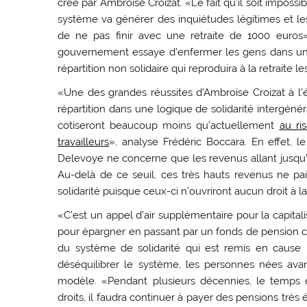
créé par Ambroise Croizat. «Le fait qu’il soit impos
système va générer des inquiétudes légitimes et les
de ne pas finir avec une retraite de 1000 euros
gouvernement essaye d’enfermer les gens dans une
répartition non solidaire qui reproduira à la retraite l
«Une des grandes réussites d’Ambroise Croizat à l’
répartition dans une logique de solidarité intergéné
cotiseront beaucoup moins qu’actuellement
au ri
travailleurs
», analyse Frédéric Boccara. En effet, 
Delevoye ne concerne que les revenus allant jusqu’à
Au-delà de ce seuil, ces très hauts revenus ne pa
solidarité puisque ceux-ci n’ouvriront aucun droit à la 
«C’est un appel d’air supplémentaire pour la capita
pour épargner en passant par un fonds de pensio
du système de solidarité qui est remis en cause ic
déséquilibrer le système, les personnes nées ava
modèle. «Pendant plusieurs décennies, le temps q
droits, il faudra continuer à payer des pensions trè