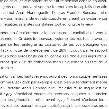
sible de calculer le montant de sa future pension dans le nouveau
 gens qui le peuvent vont se tourner vers la capitalisation afin
», admet Anaïs Henneguelle. D’après Frédéric Boccara : «Le
 vision marchande et individualiste en créant un système par
es inégalités salariales constatées tout au long de la vie.»
époque a été d’emmener les cadres de la capitalisation vers la
rationnelle. Or, dans le nouveau système, les très hauts revenus
sque de les réintégrer au capital et de les voir s’éloigner des
le taux unique de prélèvement de 28% introduit par le rapport
 120 000 euros bruts par an, contre 320 000 euros aujourd’hui.
ieront que 2,8% de cotisations mais uniquement au titre de la
retraite.
lisation car ces hauts revenus auront des fonds supplémentaires
n comme BlackRock par exemple. C’est bien le fondement même
i», détaille Anaïs Henneguelle. Par ailleurs, le risque est de
nt 1975 bénéficiant encore de pensions calquées sur l’ancien
ue les générations nées avant 1975 finissent d’écluser leurs
s élevés à des personnes ayant cotisé jusqu’à 320 000 euros bruts