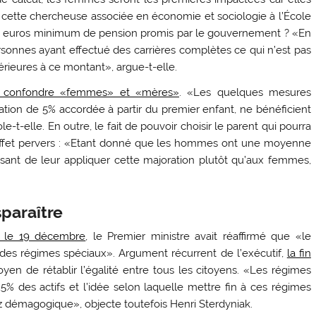
e cette chercheuse associée en économie et sociologie à l’École
000 euros minimum de pension promis par le gouvernement ? «En
rsonnes ayant effectué des carrières complètes ce qui n’est pas
érieures à ce montant», argue-t-elle.
 confondre «femmes» et «mères»
. «Les quelques mesures
tion de 5% accordée à partir du premier enfant, ne bénéficient
-elle. En outre, le fait de pouvoir choisir le parent qui pourra
n effet pervers : «Etant donné que les hommes ont une moyenne
ssant de leur appliquer cette majoration plutôt qu’aux femmes,
paraître
s le 19 décembre
, le Premier ministre avait réaffirmé que «le
des régimes spéciaux». Argument récurrent de l’exécutif,
la fin
 de rétablir l’égalité entre tous les citoyens. «Les régimes
5% des actifs et l’idée selon laquelle mettre fin à ces régimes
sez démagogique», objecte toutefois Henri Sterdyniak.