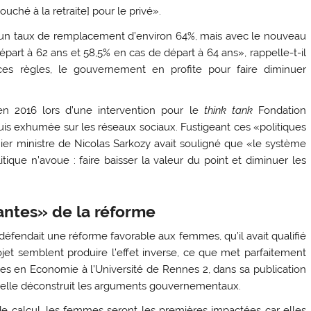
ché à la retraite] pour le privé».
 d’un taux de remplacement d’environ 64%, mais avec le nouveau
épart à 62 ans et 58,5% en cas de départ à 64 ans», rappelle-t-il
 ces règles, le gouvernement en profite pour faire diminuer
 en 2016 lors d’une intervention pour le
think tank
Fondation
is exhumée sur les réseaux sociaux. Fustigeant ces «politiques
remier ministre de Nicolas Sarkozy avait souligné que «le système
ue n’avoue : faire baisser la valeur du point et diminuer les
ntes» de la réforme
 défendait une réforme favorable aux femmes, qu’il avait qualifié
jet semblent produire l’effet inverse, ce que met parfaitement
s en Economie à l’Université de Rennes 2, dans sa publication
e elle déconstruit les arguments gouvernementaux.
calcul, les femmes seront les premières impactées car elles