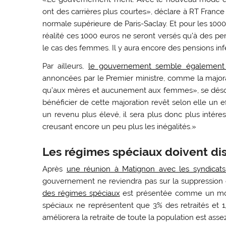
ont des carrières plus courtes», déclare à RT Franc
normale supérieure de Paris-Saclay. Et pour les 1
réalité ces 1000 euros ne seront versés qu’à des pe
le cas des femmes. Il y aura encore des pensions inf
Par ailleurs,
le gouvernement semble également
annoncées par le Premier ministre, comme la majora
qu’aux mères et aucunement aux femmes», se désole-t
bénéficier de cette majoration revêt selon elle u
un revenu plus élevé, il sera plus donc plus intére
creusant encore un peu plus les inégalités.»
Les régimes spéciaux doivent dis
Après
une réunion à Matignon avec les syndicat
gouvernement ne reviendra pas sur la suppression 
des régimes spéciaux
est présentée comme un moyen
spéciaux ne représentent que 3% des retraités et 1,
améliorera la retraite de toute la population est as