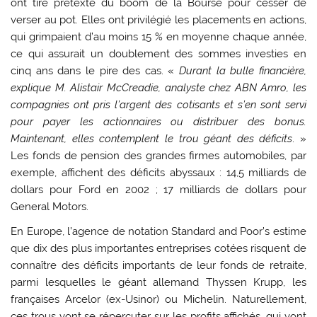
ont tiré prétexte du boom de la Bourse pour cesser de
verser au pot. Elles ont privilégié les placements en actions,
qui grimpaient d’au moins 15 % en moyenne chaque année,
ce qui assurait un doublement des sommes investies en
cinq ans dans le pire des cas. «
Durant la bulle financière,
explique M. Alistair McCreadie, analyste chez ABN Amro, les
compagnies ont pris l’argent des cotisants et s’en sont servi
pour payer les actionnaires ou distribuer des bonus.
Maintenant, elles contemplent le trou géant des déficits
. »
Les fonds de pension des grandes firmes automobiles, par
exemple, affichent des déficits abyssaux : 14,5 milliards de
dollars pour Ford en 2002 ; 17 milliards de dollars pour
General Motors.
En Europe, l’agence de notation Standard and Poor’s estime
que dix des plus importantes entreprises cotées risquent de
connaître des déficits importants de leur fonds de retraite,
parmi lesquelles le géant allemand Thyssen Krupp, les
françaises Arcelor (ex-Usinor) ou Michelin. Naturellement,
ces trous vont se répercuter sur les profits affichés, qui vont