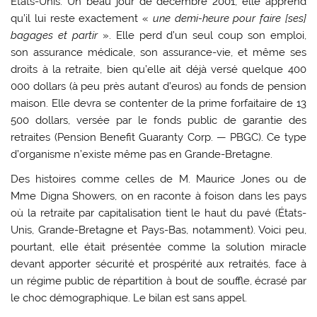
États-Unis. Un beau jour de décembre 2001, elle apprend
qu’il lui reste exactement «
une demi-heure pour faire [ses]
bagages et partir
». Elle perd d’un seul coup son emploi,
son assurance médicale, son assurance-vie, et même ses
droits à la retraite, bien qu’elle ait déjà versé quelque 400
000 dollars (à peu près autant d’euros) au fonds de pension
maison. Elle devra se contenter de la prime forfaitaire de 13
500 dollars, versée par le fonds public de garantie des
retraites (Pension Benefit Guaranty Corp. — PBGC). Ce type
d’organisme n’existe même pas en Grande-Bretagne.
Des histoires comme celles de M. Maurice Jones ou de
Mme Digna Showers, on en raconte à foison dans les pays
où la retraite par capitalisation tient le haut du pavé (États-
Unis, Grande-Bretagne et Pays-Bas, notamment). Voici peu,
pourtant, elle était présentée comme la solution miracle
devant apporter sécurité et prospérité aux retraités, face à
un régime public de répartition à bout de souffle, écrasé par
le choc démographique. Le bilan est sans appel.