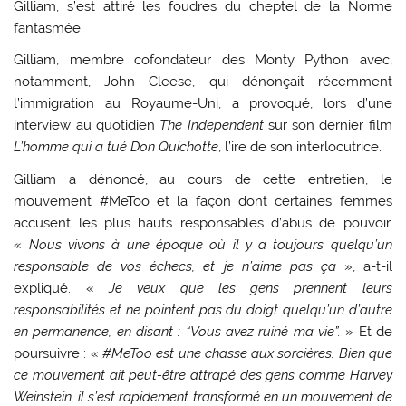
Gilliam, s’est attiré les foudres du cheptel de la Norme
fantasmée.
Gilliam, membre cofondateur des Monty Python avec,
notamment, John Cleese, qui dénonçait récemment
l’immigration au Royaume-Uni, a provoqué, lors d’une
interview au quotidien
The Independent
sur son dernier film
L’homme qui a tué Don Quichotte
, l’ire de son interlocutrice.
Gilliam a dénoncé, au cours de cette entretien, le
mouvement #MeToo et la façon dont certaines femmes
accusent les plus hauts responsables d’abus de pouvoir.
«
Nous vivons à une époque où il y a toujours quelqu’un
responsable de vos échecs, et je n’aime pas ça
», a-t-il
expliqué. «
Je veux que les gens prennent leurs
responsabilités et ne pointent pas du doigt quelqu’un d’autre
en permanence, en disant : “Vous avez ruiné ma vie”.
» Et de
poursuivre : «
#MeToo est une chasse aux sorcières. Bien que
ce mouvement ait peut-être attrapé des gens comme Harvey
Weinstein, il s’est rapidement transformé en un mouvement de