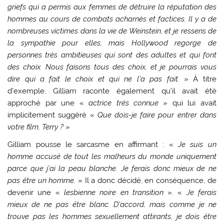
griefs qui a permis aux femmes de détruire la réputation des
hommes au cours de combats acharnés et factices. Il y a de
nombreuses victimes dans la vie de Weinstein, et je ressens de
la sympathie pour elles, mais Hollywood regorge de
personnes très ambitieuses qui sont des adultes et qui font
des choix. Nous faisons tous des choix, et je pourrais vous
dire qui a fait le choix et qui ne l’a pas fait.
» À titre
d’exemple, Gilliam raconte également qu’il avait été
approché par une «
actrice très connue
» qui lui avait
implicitement suggéré «
Que dois-je faire pour entrer dans
votre film, Terry ?
»
Gilliam pousse le sarcasme en affirmant : «
Je suis un
homme accusé de tout les malheurs du monde uniquement
parce que j’ai la peau blanche. Je ferais donc mieux de ne
pas être un homme.
» Il a donc décidé, en conséquence, de
devenir une «
lesbienne noire en transition
». «
Je ferais
mieux de ne pas être blanc. D’accord, mais comme je ne
trouve pas les hommes sexuellement attirants, je dois être