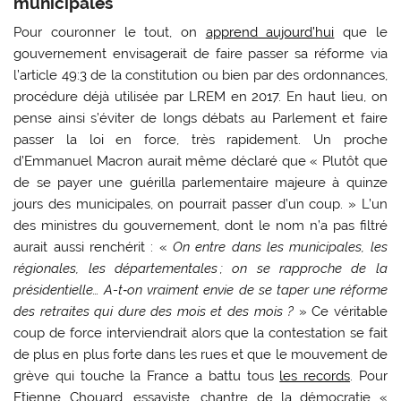
municipales
Pour couronner le tout, on
apprend aujourd’hui
que le
gouvernement envisagerait de faire passer sa réforme via
l’article 49:3 de la constitution ou bien par des ordonnances,
procédure déjà utilisée par LREM en 2017. En haut lieu, on
pense ainsi s’éviter de longs débats au Parlement et faire
passer la loi en force, très rapidement. Un proche
d’Emmanuel Macron aurait même déclaré que « Plutôt que
de se payer une guérilla parlementaire majeure à quinze
jours des municipales, on pourrait passer d’un coup. » L’un
des ministres du gouvernement, dont le nom n’a pas filtré
aurait aussi renchérit : «
On entre dans les municipales, les
régionales, les départementales ; on se rapproche de la
présidentielle… A-t‑on vraiment envie de se taper une réforme
des retraites qui dure des mois et des mois ?
» Ce véritable
coup de force interviendrait alors que la contestation se fait
de plus en plus forte dans les rues et que le mouvement de
grève qui touche la France a battu tous
les records
. Pour
Etienne Chouard, essayiste, chantre de la démocratie «