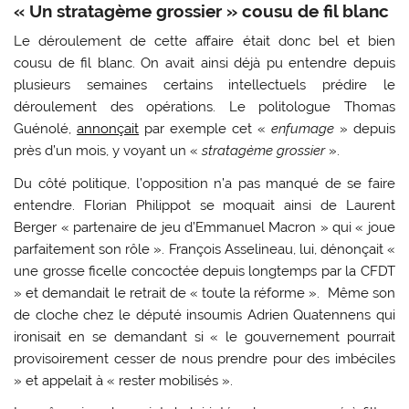
« Un stratagème grossier » cousu de fil blanc
Le déroulement de cette affaire était donc bel et bien
cousu de fil blanc. On avait ainsi déjà pu entendre depuis
plusieurs semaines certains intellectuels prédire le
déroulement des opérations. Le politologue Thomas
Guénolé,
annonçait
par exemple cet «
enfumage
» depuis
près d’un mois, y voyant un «
stratagème grossier
».
Du côté politique, l’opposition n’a pas manqué de se faire
entendre. Florian Philippot se moquait ainsi de Laurent
Berger « partenaire de jeu d’Emmanuel Macron » qui « joue
parfaitement son rôle ». François Asselineau, lui, dénonçait «
une grosse ficelle concoctée depuis longtemps par la CFDT
» et demandait le retrait de « toute la réforme ». Même son
de cloche chez le député insoumis Adrien Quatennens qui
ironisait en se demandant si « le gouvernement pourrait
provisoirement cesser de nous prendre pour des imbéciles
» et appelait à « rester mobilisés ».