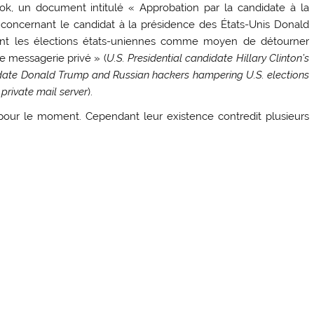
rzok, un document intitulé « Approbation par la candidate à la
n concernant le candidat à la présidence des États-Unis Donald
vant les élections états-uniennes comme moyen de détourner
de messagerie privé » (
U.S. Presidential candidate Hillary Clinton’s
didate Donald Trump and Russian hackers hampering U.S. elections
private mail server
).
our le moment. Cependant leur existence contredit plusieurs