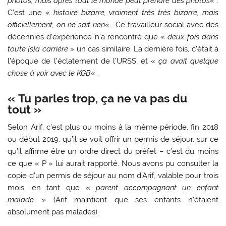
photos, mais après tout le monde peut prendre des photos
« .
C’est une «
histoire bizarre, vraiment très très bizarre, mais
officiellement, on ne sait rien
« . Ce travailleur social avec des
décennies d’expérience n’a rencontré que «
deux fois dans
toute [s]a carrière
» un cas similaire. La dernière fois, c’était à
l’époque de l’éclatement de l’URSS, et «
ça avait quelque
chose à voir avec le KGB
« .
« Tu parles trop, ça ne va pas du
tout »
Selon Arif, c’est plus ou moins à la même période, fin 2018
ou début 2019, qu’il se voit offrir un permis de séjour, sur ce
qu’il affirme être un ordre direct du préfet – c’est du moins
ce que « P » lui aurait rapporté. Nous avons pu consulter la
copie d’un permis de séjour au nom d’Arif, valable pour trois
mois, en tant que «
parent accompagnant un enfant
malade
» (Arif maintient que ses enfants n’étaient
absolument pas malades).