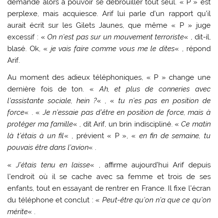
demande alors à pouvoir se débrouiller tout seul. « P » est
perplexe, mais acquiesce. Arif lui parle d’un rapport qu’il
aurait écrit sur les Gilets Jaunes, que même « P » juge
excessif : «
On n’est pas sur un mouvement terroriste
« , dit-il,
blasé. Ok, «
je vais faire comme vous me le dites
« , répond
Arif.
Au moment des adieux téléphoniques, « P » change une
dernière fois de ton. «
Ah, et plus de conneries avec
l’assistante sociale, hein ?
« , «
tu n’es pas en position de
force
« . «
Je n’essaie pas d’être en position de force, mais à
protéger ma famille
« , dit Arif, un brin indiscipliné. «
Ce matin
là t’étais à un fil
« , prévient « P », «
en fin de semaine, tu
pouvais être dans l’avion
« .
«
J’étais tenu en laisse
« , affirme aujourd’hui Arif depuis
l’endroit où il se cache avec sa femme et trois de ses
enfants, tout en essayant de rentrer en France. Il fixe l’écran
du téléphone et conclut : «
Peut-être qu’on n’a que ce qu’on
mérite
« .