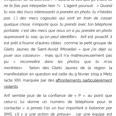
ne te fais pas interpeller hein ?
« . L’agent poursuit : «
Quand
tu vois des trucs intéressants à prendre en photo, tu n’hésites
pas,
[…]
des mecs cagoulés qui sont en train de casser
quelque chose, n’importe quoi, tu prends avec ton téléphone
portable, c’est des mecs que nous on a pu prendre en photo
auparavant tu sais, qu’on peut identifier
« . Arif est proactif, il
est prêt à fournir d’autres cibles : comme le petit groupe de
Gilets Jaunes de Saint-Avold (Moselle) «
que j’ai déjà vu
jouer aux casseurs
« , mais qu’il n’a malheureusement pas
pu «
reconnaître dans les photos que tu m’as
montrées
« . Selon des Gilets Jaunes de la région, la
manifestation en question est celle du 9 février 2019 à Metz
(acte XIII), marquée par des
affrontements particulièrement
violents
.
Arif semble jouir de la confiance de « P », au point que
celui-ci lui donne un numéro de téléphone pour le
contacter «
si jamais t’as un truc important à balancer par
SMS, s’il y a une action de prévue
« , car une équipe est