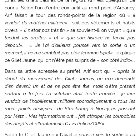
Chez les Gilets Jaunes de la région, Arif est quelqu’un de
connu. Selon l’un d’entre eux, actif au rond-point d’Argancy,
Arif faisait le tour des ronds-points de la région où «
il
vendait du matériel militaire
« , soit des vêtements et habits
divers. «
Il n’était pas très fin
» se souvient-il, on voyait «
qu’il
tendait les oreilles
» et «
que son histoire ne tenait pas
debout
« . «
Je l’ai d’ailleurs poussé vers la sortie à un
moment, il ne me semblait pas clair (comme type)
« , explique
ce Gilet Jaune, qui dit n’être pas surpris de «
son côté indic
« .
Dans sa lettre adressée au préfet, Arif écrit qu’ «
après le
début du mouvement des Gilets Jaunes, on m’a demandé
d’en devenir un et de ne pas être fixe, mais d’être présent
partout à la fois. La solution était toute trouvée : je leur
vendais de l’habillement militaire sporadiquement à tous les
ronds-points désignés : de Strasbourg à Nancy en passant
par Metz … Mes informations ont … fait attraper les coupables
des dégâts et affrontements GJ vs Police/CRS
« .
Selon le Gilet Jaune qui l’avait «
poussé vers la sortie
» au