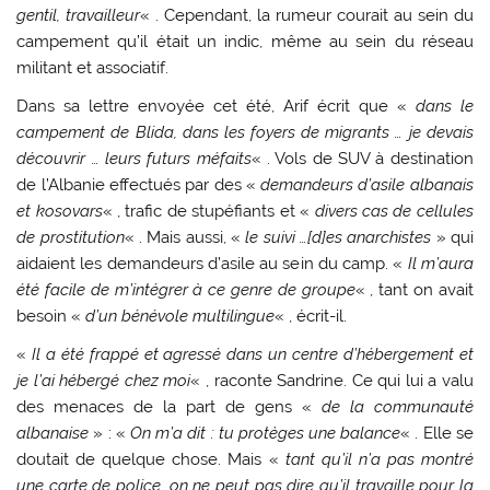
gentil, travailleur
« . Cependant, la rumeur courait au sein du
campement qu’il était un indic, même au sein du réseau
militant et associatif.
Dans sa lettre envoyée cet été, Arif écrit que «
dans le
campement de Blida, dans les foyers de migrants … je devais
découvrir … leurs futurs méfaits
« . Vols de SUV à destination
de l’Albanie effectués par des «
demandeurs d’asile albanais
et kosovars
« , trafic de stupéfiants et «
divers cas de cellules
de prostitution
« . Mais aussi, «
le suivi …[d]es anarchistes
» qui
aidaient les demandeurs d’asile au sein du camp. «
Il m’aura
été facile de m’intégrer à ce genre de groupe
« , tant on avait
besoin «
d’un bénévole multilingue
« , écrit-il.
«
Il a été frappé et agressé dans un centre d’hébergement et
je l’ai hébergé chez moi
« , raconte Sandrine. Ce qui lui a valu
des menaces de la part de gens «
de la communauté
albanaise
» : «
On m’a dit : tu protèges une balance
« . Elle se
doutait de quelque chose. Mais «
tant qu’il n’a pas montré
une carte de police, on ne peut pas dire qu’il travaille pour la