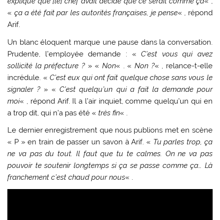
expliqué que [le] chef avait décidé que ce serait comme ça
« ,
«
ça a été fait par les autorités françaises, je pense
« , répond
Arif.
Un blanc éloquent marque une pause dans la conversation.
Prudente, l’employée demande : «
C’est vous qui avez
sollicité la préfecture ?
» «
Non
« . «
Non ?
« , relance-t-elle
incrédule. «
C’est eux qui ont fait quelque chose sans vous le
signaler ?
» «
C’est quelqu’un qui a fait la demande pour
moi
« , répond Arif. Il a l’air inquiet, comme quelqu’un qui en
a trop dit, qui n’a pas été «
très fin
« .
Le dernier enregistrement que nous publions met en scène
« P » en train de passer un savon à Arif. «
Tu parles trop, ça
ne va pas du tout. Il faut que tu te calmes. On ne va pas
pouvoir te soutenir longtemps si ça se passe comme ça… Là
franchement c’est chaud pour nous
« .