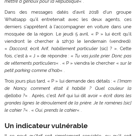
mettre à genoux pour la République
« .
Dans des messages datés d’avril 2018 d’un groupe
Whatsapp qu’il entretenait avec les deux agents, ces
derniers s’apprêtent à l’accompagner en voiture dans une
mosquée de la région. Le jeudi 5 avril, « P » lui écrit qu’il
viendront le chercher à 12h30 le lendemain (vendredi).
«
Daccord,
écrit Arif,
habillement particulier
[sic] ? ». Cette
fois, c’est à « J » de répondre : «
Tu vas juste prier. Donc pas
de vêtements particuliers
« . « P » viendra le chercher «
sur le
petit parking comme d’hab
« .
Trois jours plus tard, « P » lui demande des détails : «
l’Imam
de Nancy, comment était il habillé ? Quel couleur la
djellaba ?
« . Après, c’est Arif qui lui dit avoir «
écrit dans les
grandes lignes le déroulement de la prière. Je te ramènes [sic]
le cahier ?
« . «
Oui, prends le cahier
« .
Un indicateur vulnérable
Il se peut qu’Arif soit simplement serviable, ou qu’il soit