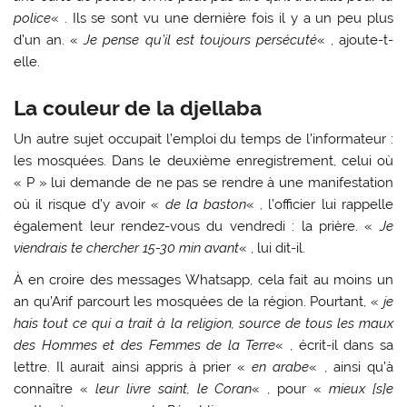
police
« . Ils se sont vu une dernière fois il y a un peu plus
d’un an. «
Je pense qu’il est toujours persécuté
« , ajoute-t-
elle.
La couleur de la djellaba
Un autre sujet occupait l’emploi du temps de l’informateur :
les mosquées. Dans le deuxième enregistrement, celui où
« P » lui demande de ne pas se rendre à une manifestation
où il risque d’y avoir «
de la baston
« , l’officier lui rappelle
également leur rendez-vous du vendredi : la prière. «
Je
viendrais te chercher 15-30 min avant
« , lui dit-il.
À en croire des messages Whatsapp, cela fait au moins un
an qu’Arif parcourt les mosquées de la région. Pourtant, «
je
hais tout ce qui a trait à la religion, source de tous les maux
des Hommes et des Femmes de la Terre
« , écrit-il dans sa
lettre. Il aurait ainsi appris à prier «
en arabe
« , ainsi qu’à
connaître «
leur livre saint, le Coran
« , pour «
mieux [s]e