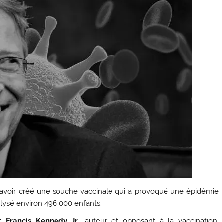
d’avoir créé une souche vaccinale qui a provoqué une épidémie
alysé environ 496 000 enfants.
t Francis Kennedy Jr.,
auteur et opposant à la vaccination,