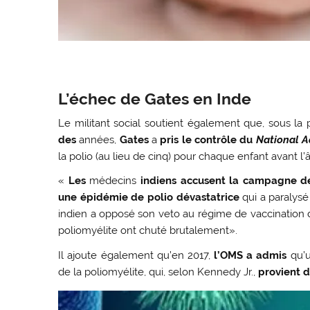
L’échec de Gates en Inde
Le militant social soutient également que, sous la p
des
années,
Gates
a
pris le contrôle du
National A
la polio (au lieu de cinq) pour chaque enfant avant l’
«
Les
médecins
indiens accusent la campagne de
une épidémie de polio dévastatrice
qui a paralys
indien a opposé son veto au régime de vaccination d
poliomyélite ont chuté brutalement».
Il ajoute également qu’en 2017,
l’OMS a admis
qu’
de la poliomyélite, qui, selon Kennedy Jr.,
provient