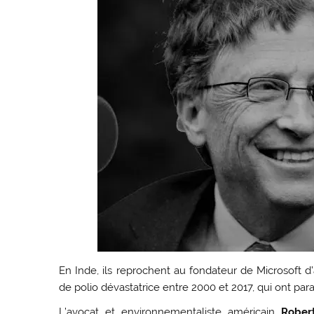
En Inde, ils reprochent au fondateur de Microsoft 
de polio dévastatrice entre 2000 et 2017, qui ont par
L’avocat et environnementaliste américain
Rober