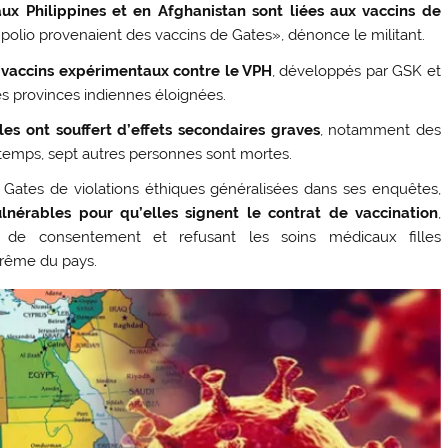
ux Philippines et en Afghanistan sont liées aux vaccins de
e polio provenaient des vaccins de Gates», dénonce le militant.
e vaccins expérimentaux contre le VPH
, développés par GSK et
es provinces indiennes éloignées.
lles ont souffert d’effets secondaires graves
, notamment des
 temps, sept autres personnes sont mortes.
ates de violations éthiques généralisées dans ses enquêtes,
vulnérables pour qu’elles signent le contrat de vaccination
,
res de consentement et refusant les soins médicaux filles
prême du pays.