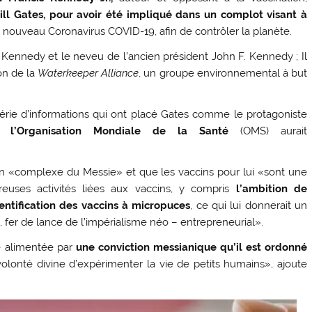
ll Gates, pour avoir été impliqué dans un complot visant à
u nouveau Coronavirus COVID-19, afin de contrôler la planète.
F. Kennedy et le neveu de l’ancien président John F. Kennedy ; Il
on de la
Waterkeeper Alliance
, un groupe environnemental à but
 série d’informations qui ont placé Gates comme le protagoniste
el
l’Organisation Mondiale de la Santé
(OMS) aurait
un «complexe du Messie» et que les vaccins pour lui «sont une
reuses activités liées aux vaccins, y compris
l’ambition de
entification des vaccins à micropuces
, ce qui lui donnerait un
le, fer de lance de l’impérialisme néo – entrepreneurial».
e alimentée par
une conviction messianique qu’il est ordonné
olonté divine d’expérimenter la vie de petits humains», ajoute