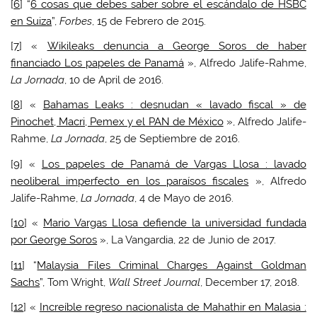
[
6
] “
6 cosas que debes saber sobre el escándalo de HSBC
en Suiza
”,
Forbes
, 15 de Febrero de 2015.
[
7
] «
Wikileaks denuncia a George Soros de haber
financiado Los papeles de Panamá
», Alfredo Jalife-Rahme,
La Jornada
, 10 de April de 2016.
[
8
] «
Bahamas Leaks : desnudan « lavado fiscal » de
Pinochet, Macri, Pemex y el PAN de México
», Alfredo Jalife-
Rahme,
La Jornada
, 25 de Septiembre de 2016.
[
9
] «
Los papeles de Panamá de Vargas Llosa : lavado
neoliberal imperfecto en los paraísos fiscales
», Alfredo
Jalife-Rahme,
La Jornada
, 4 de Mayo de 2016.
[
10
] «
Mario Vargas Llosa defiende la universidad fundada
por George Soros
», La Vangardia, 22 de Junio de 2017.
[
11
] “
Malaysia Files Criminal Charges Against Goldman
Sachs
”, Tom Wright,
Wall Street Journal
, December 17, 2018.
[
12
] «
Increíble regreso nacionalista de Mahathir en Malasia :