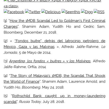
[
1
] “
How the 1MDB Scandal Led to Goldman’s First Criminal
Charges
”, Shamim Adam, Yudith Ho and Cedric Sam,
Bloomberg, December 21, 2018.
[
2
] «
“Fondos buitre”, detrás del latrocinio petrolero de
México, Gaza y las Malvinas
», Alfredo Jalife-Rahme,
La
Jornada
, 5 de Mayo de 2014.
[
3
]
Argentina, los fondos « buitres » y las Malvinas
, Alfredo
Jalife-Rahme, Orfila, 2014.
[
4
] “
The Story of Malaysia’s 1MDB, the Scandal That Shook
the World of Finance
”, Shamim Adam, Laurence Arnold, and
Yudith Ho,
Bloomberg
, May 24, 2018.
[
5
] “
Rothschild Bank caught up in money-laundering
scandal
”,
Russia Today
, July 28, 2018.