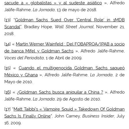
sacude a « globalistas » y al sudeste asiático
», Alfredo
Jalife-Rahme,
La Jornada
, 13 de mayo de 2018.
[
13
] “
Goldman Sachs Sued Over ‘Central Role’ in 1MDB
Scandal
”, Bradley Hope,
Wall Street Journal
, November 21,
2018.
[
14
] «
Martín Werner Wainfeld : Del FOBAPROA/IPAB a socio
de banca Mifel y Goldman Sachs
», Alfredo Jalife-Rahme,
Voces del Periodista
, 1 de Abril de 2009.
[
15
] «
Cuando el multigenocida Goldman Sachs saqueó
México y Ghana
», Alfredo Jalife-Rahme,
La Jornada
, 2 de
Mayo de 2010.
[
16
] «
¿Goldman Sachs busca aniquilar a China ?
», Alfredo
Jalife-Rahme,
La Jornada
, 29 de Agosto de 2010.
[
17
] “
Matt Taibbi’s « Vampire Squid » Takedown Of Goldman
Sachs Is Finally Online
”, John Carney,
Business Insider
, July
16, 2009.