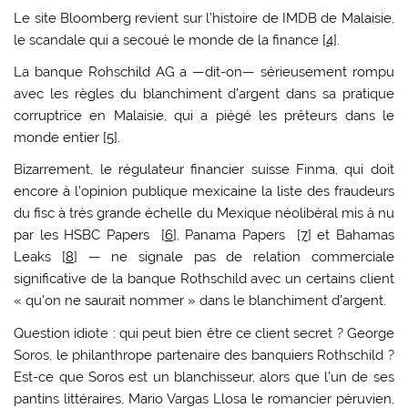
Le site Bloomberg revient sur l’histoire de IMDB de Malaisie,
le scandale qui a secoué le monde de la finance [
4
].
La banque Rohschild AG a —dit-on— sérieusement rompu
avec les règles du blanchiment d’argent dans sa pratique
corruptrice en Malaisie, qui a piégé les prêteurs dans le
monde entier [
5
].
Bizarrement, le régulateur financier suisse Finma, qui doit
encore à l’opinion publique mexicaine la liste des fraudeurs
du fisc à très grande échelle du Mexique néolibéral mis à nu
par les HSBC Papers [
6
], Panama Papers [
7
] et Bahamas
Leaks [
8
] — ne signale pas de relation commerciale
significative de la banque Rothschild avec un certains client
« qu’on ne saurait nommer » dans le blanchiment d’argent.
Question idiote : qui peut bien être ce client secret ? George
Soros, le philanthrope partenaire des banquiers Rothschild ?
Est-ce que Soros est un blanchisseur, alors que l’un de ses
pantins littéraires, Mario Vargas Llosa le romancier péruvien,