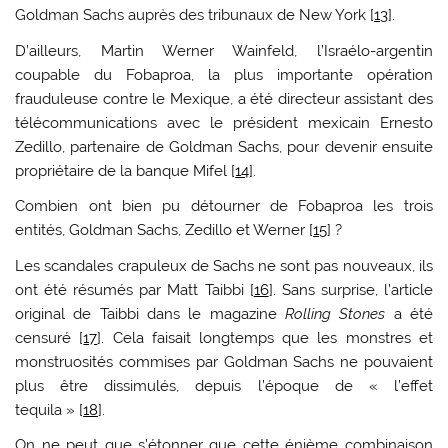
Goldman Sachs auprès des tribunaux de New York [
13
].
D’ailleurs, Martin Werner Wainfeld, l’Israélo-argentin
coupable du Fobaproa, la plus importante opération
frauduleuse contre le Mexique, a été directeur assistant des
télécommunications avec le président mexicain Ernesto
Zedillo, partenaire de Goldman Sachs, pour devenir ensuite
propriétaire de la banque Mifel [
14
].
Combien ont bien pu détourner de Fobaproa les trois
entités, Goldman Sachs, Zedillo et Werner [
15
] ?
Les scandales crapuleux de Sachs ne sont pas nouveaux, ils
ont été résumés par Matt Taibbi [
16
]. Sans surprise, l’article
original de Taibbi dans le magazine
Rolling Stones
a été
censuré [
17
]. Cela faisait longtemps que les monstres et
monstruosités commises par Goldman Sachs ne pouvaient
plus être dissimulés, depuis l’époque de « l’effet
tequila » [
18
].
On ne peut que s’étonner que cette énième combinaison