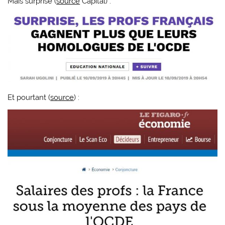
Mais surprise (
source
Capital) :
Et pourtant (
source
) :