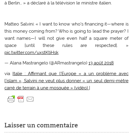
à Berlin… » a déclaré à la télévision le ministre italien.
Matteo Salvini: « I want to know who’s financing it—where is
this money coming from? Who is going to lead the prayer? I
want names—I will not give even half a square meter of
space [until these rules are respected]. »
pic.twitter.com/uxstKtiHsk
— Alana Mastrangelo (@ARmastrangelo)
13 août 2018
via
Italie : Affirmant que l’Europe « a un problème avec
l’islam », Salvini ne veut plus donner « un seul demi-mètre
carré de terrain à une mosquée » (vidéo) |
Laisser un commentaire