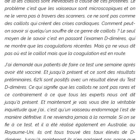
de là les caillots sont inévitables à cause de ces protéines. Le
problème c’est que les vaisseaux sont microscopiques et on
ne le verra pas à travers des scanners, ce ne sont pas comme
des caillots qui créent des crises cardiaques. Comment peut-
on savoir si quelqu’un souffre de ce genre de caillots ? Le seul
moyen de le savoir c’est en passant l’examen D-dimères, qui
ne montre que les coagulations récentes. Mais ça ne vous dit
pas où est le caillot mais que la coagulation est en route.
J’ai demandé aux patients de faire ce test une semaine après
avoir été vacciné. Et jusqu’à présent et ce sont des résultats
préliminaires, 62% sont positifs avec un résultat élevé du Test
D-dimères. Ce qui signifie que les caillots ne sont pas rares et
ce contrairement à ce que tous les experts nous ont dit
jusqu’à présent. Et maintenant je vais vous dire la véritable
inquiétude que j’ai… c’est qu’un vaisseau endommagé l’est de
manière définitive. Il ne reviendra jamais à la normale. Si on se
fie à ce test, et il a été réalisé également en Australie, au
Royaume-Uni, ils ont tous trouvé des taux élevés de D-
dimères. Jusqu’à maintenant ils n’en parlaient pas parce que