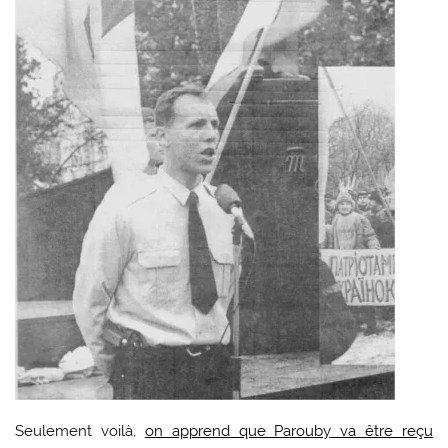
Seulement voilà,
on apprend que Parouby va être reçu