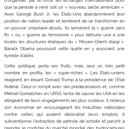
d’organiser, par la force, les échanges internationaux pour
que la période à venir soit un « nouveau siècle américain ».
Avec George Bush Jr., les États-Unis abandonnèrent leur
position de nation leader et tentèrent de se transformer en
un pouvoir unipolaire absolu. Ils lancèrent la « guerre sans
fin » ou « guerre au terrorisme » pour détruire une à une
toutes les structures étatiques du « Moyen-Orient élargi ».
Barack Obama poursuivit cette quête en y associant une
kyrielle d’alliés.
Cette politique porta ses fruits, mais seul un très petit
nombre en profita, les « super-riches ». Les États-uniens
réagirent en élisant Donald Trump à la présidence de l’État
fédéral. Celui-ci rompit avec ses prédécesseurs et, comme
Mikhaïl Gorbatchev en URSS, tenta de sauver les USA en les
allégeant de leurs engagements les plus coûteux. Il relança
son économie en encourageant les industries nationales
contre celles qui avaient délocalisé leurs emplois. Il
subventionna l’extraction de pétrole de schiste et parvint à
prendre le contrôle du marché mondial des hydrocarbures