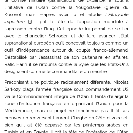
le comité militaire (planification) de l’Alliance. Il soutint
l’initiative de l’Otan contre la Yougoslavie (guerre du
Kosovo), mais —après avoir lu et étudié
L’Effroyable
imposture
[
1
]— prit la tête de l’opposition mondiale à
l’agression contre l’Iraq. Cet épisode lui permit de se lier
avec le chancelier Schröder et de faire avancer l’État
supranational européen qu’il concevait toujours comme un
outil d’indépendance autour du couple franco-allemand.
Déstabilisé par l’assassinat de son partenaire en affaires,
Rafic Hariri, il se retourna contre la Syrie que les États-Unis
désignaient comme le commanditaire du meurtre.
Préconisant une politique radicalement différente, Nicolas
Sarkozy plaça l’armée française sous commandement US
via le Commandement intégré de l’Otan. Il tenta d’élargir la
zone d’influence française en organisant l’Union pour la
Méditerranée, mais ce projet ne fonctionna pas. Il fit ses
preuves en renversant Laurent Gbagbo en Côte d’Ivoire et,
bien qu’il ait été dépassé par les printemps arabes en
Tunisie et en Égypte, il prit la tête de l’opération de l’Otan