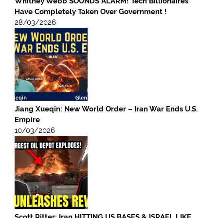
Whitney Webb SOUNDS ALARM! Tech Billionaires
Have Completely Taken Over Government !
28/03/2026
Jiang Xueqin: New World Order – Iran War Ends U.S.
Empire
10/03/2026
Scott Ritter: Iran HITTING US BASES & ISRAEL LIKE