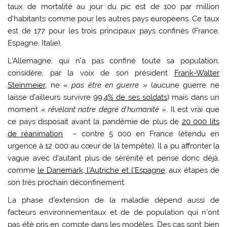
taux de mortalité au jour du pic est de 100 par million
d’habitants comme pour les autres pays européens. Ce taux
est de 177 pour les trois principaux pays confinés (France,
Espagne, Italie).
L’Allemagne, qui n’a pas confiné toute sa population,
considère, par la voix de son président
Frank-Walter
Steinmeier
, ne «
pas être en guerre
» (aucune guerre ne
laisse d’ailleurs survivre
99,4% de ses soldats
) mais dans un
moment «
révélant notre degré d’humanité
». Il est vrai que
ce pays disposait avant la pandémie de plus de
20 000 lits
de réanimation
– contre 5 000 en France (étendu en
urgence à 12 000 au cœur de la tempête). Il a pu affronter la
vague avec d’autant plus de sérénité et pense donc déjà,
comme
le Danemark, l’Autriche et l’Espagne
, aux étapes de
son très prochain déconfinement.
La phase d’extension de la maladie dépend aussi de
facteurs environnementaux et de de population qui n’ont
pas été pris en compte dans les modèles. Des cas sont bien