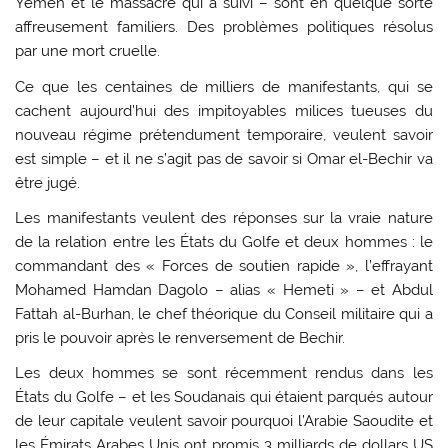
Yémen et le massacre qui a suivi – sont en quelque sorte
affreusement familiers. Des problèmes politiques résolus
par une mort cruelle.
Ce que les centaines de milliers de manifestants, qui se
cachent aujourd’hui des impitoyables milices tueuses du
nouveau régime prétendument temporaire, veulent savoir
est simple – et il ne s’agit pas de savoir si Omar el-Bechir va
être jugé.
Les manifestants veulent des réponses sur la vraie nature
de la relation entre les États du Golfe et deux hommes : le
commandant des « Forces de soutien rapide », l’effrayant
Mohamed Hamdan Dagolo – alias « Hemeti » – et Abdul
Fattah al-Burhan, le chef théorique du Conseil militaire qui a
pris le pouvoir après le renversement de Bechir.
Les deux hommes se sont récemment rendus dans les
États du Golfe – et les Soudanais qui étaient parqués autour
de leur capitale veulent savoir pourquoi l’Arabie Saoudite et
les Émirats Arabes Unis ont promis 3 milliards de dollars US