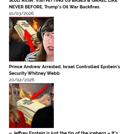
Scott Ritter: Iran HITTING US BASES & ISRAEL LIKE
NEVER BEFORE, Trump’s Oil War Backfires
10/03/2026
Prince Andrew Arrested, Israel Controlled Epstein’s
Security Whitney Webb
20/02/2026
« Jeffrey Epstein is just the tip of the iceberg » It’s