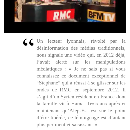
Un lecteur lyonnais, révolté par la
désinformation des médias traditionnels,
nous signale une vidéo qui, en 2012 déjà,
l’avait alerté sur les manipulations
médiatiques : «
Je ne sais pas si vous
connaissez ce document exceptionnel de
“Stephane” qui a réussi à se glisser sur les
ondes de RMC en septembre 2012. Il
s’agit d’un Syrien résident en France dont
la famille vit à Hama. Trois ans après et
maintenant qu’Alep-Est est sur le point
d’être libérée, ce témoignage est d’autant
plus pertinent et saisissant
. »