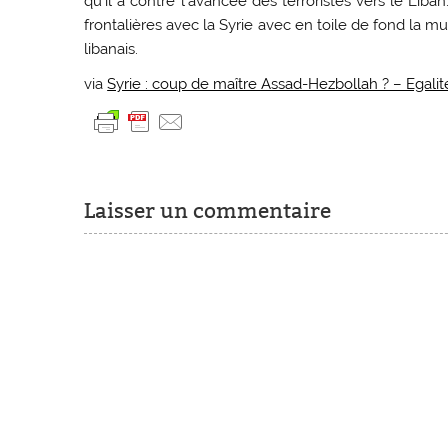
qu’il a contré l’avancée des terroristes vers le Lib
frontalières avec la Syrie avec en toile de fond la mul
libanais.
via
Syrie : coup de maître Assad-Hezbollah ? – Egalit
Laisser un commentaire