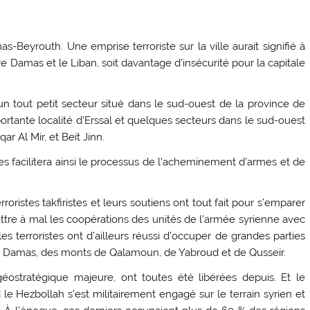
s-Beyrouth. Une emprise terroriste sur la ville aurait signifié à
 Damas et le Liban, soit davantage d’insécurité pour la capitale
’un tout petit secteur situé dans le sud-ouest de la province de
mportante localité d’Erssal et quelques secteurs dans le sud-ouest
r Al Mir, et Beit Jinn.
ses facilitera ainsi le processus de l’acheminement d’armes et de
roristes takfiristes et leurs soutiens ont tout fait pour s’emparer
ettre à mal les coopérations des unités de l’armée syrienne avec
les terroristes ont d’ailleurs réussi d’occuper de grandes parties
de Damas, des monts de Qalamoun, de Yabroud et de Qusseir.
géostratégique majeure, ont toutes été libérées depuis. Et le
 Hezbollah s’est militairement engagé sur le terrain syrien et