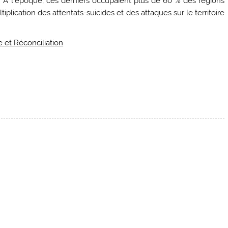
an. À l’époque, ces derniers occupaient plus de 60 % des régions
tiplication des attentats-suicides et des attaques sur le territoire
e et Réconciliation