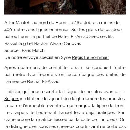
A Ter Maaleh, au nord de Homs, le 26 octobre, à moins de
400 mètres des lignes ennemies. Sur les gilets de ces deux
patrouilleurs, le portrait de Hafez El-Assad avec ses fils
Bassel (à g.) et Bachar. Alvaro Canovas
Source : Paris Match
De notre envoyé spécial en Syrie
Régis Le Sommier
Après quatre ans de conflit, le terrain se conquiert mètre
par mètre. Nos reporters ont accompagné des unités de
l’armée de Bachar El-Assad
L’officier qui nous escorte fait signe de ne plus avancer. «
Snipers
», dit-il en désignant du doigt, derrière les arbustes,
la barre d’immeuble éventrée qui marque la ligne de front.
Les snipers, le lieutenant Ismaël les a déjà pratiqués. Son
crâne arbore la cicatrice laissée par la balle de l’un d’eux. On
la distingue bien sous ses cheveux courts car il ne porte pas