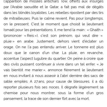
l’apparition de missiles antichars Tow, offerts aux insurgés
par l’Arabie saoudite et le Qatar, a fait pas mal de dégâts
dans les blindés loyalistes. Les rebelles ripostent par des tirs
de mitrailleuses. Puis le calme revient. Pas pour longtemps,
on le pressent. C’est le moment que choisit le lieutenant
Ismaël pour les présentations. Il me tend la main : « Ghaith »
(prononcer « Reis »), c’est son prénom, qui veut dire «
pluie » en arabe. Justement, dehors vient d’éclater un
orage. On ne l’a pas entendu arriver. Le tonnerre est plus
doux que le canon d’un char. La pluie, en revanche,
accentue l’aspect lugubre du quartier. On peine à croire que
des civils puissent continuer à vivre dans un tel enfer. « Je
vais bientôt me marier », annonce fièrement le lieutenant
en nous invitant à nous asseoir à l’abri derrière des sacs de
sable empilés. A 27 ans, pour cause de blessures, il a dû
reporter plusieurs fois ses noces. Il dégrafe légèrement sa
chemise pour nous montrer, sous la forme d’un gros
pansement, la trace de son dernier flirt avec la mort.