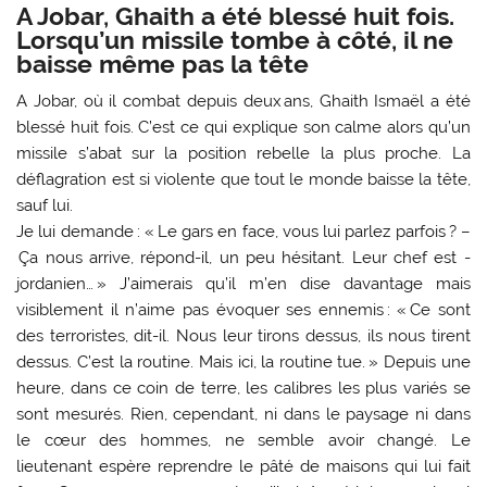
A Jobar, Ghaith a été blessé huit fois.
Lorsqu’un missile tombe à côté, il ne
baisse même pas la tête
A Jobar, où il combat depuis deux ans, Ghaith Ismaël a été
blessé huit fois. C’est ce qui explique son calme alors qu’un
missile s’abat sur la position rebelle la plus proche. La
déflagration est si violente que tout le monde baisse la tête,
sauf lui.
Je lui demande : « Le gars en face, vous lui parlez parfois ? –
Ça nous arrive, répond-il, un peu hésitant. Leur chef est ­
jordanien… » J’aimerais qu’il m’en dise davantage mais
visiblement il n’aime pas évoquer ses ennemis : « Ce sont
des terroristes, dit-il. Nous leur tirons dessus, ils nous tirent
dessus. C’est la routine. Mais ici, la routine tue. » Depuis une
heure, dans ce coin de terre, les calibres les plus variés se
sont mesurés. Rien, cependant, ni dans le paysage ni dans
le cœur des hommes, ne semble avoir changé. Le
lieutenant espère reprendre le pâté de maisons qui lui fait