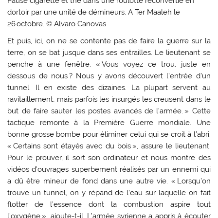
Pause cigarette et thé dans une roulotte reconvertie en
dortoir par une unité de démineurs. A Ter Maaleh le
26 octobre. © Alvaro Canovas
Et puis, ici, on ne se contente pas de faire la guerre sur la
terre, on se bat jusque dans ses entrailles. Le lieutenant se
penche à une fenêtre. « Vous voyez ce trou, juste en
dessous de nous ? Nous y avons découvert l’entrée d’un
tunnel. Il en existe des dizaines. La plupart servent au
ravitaillement, mais parfois les insurgés les creusent dans le
but de faire sauter les postes avancés de l’armée. » Cette
tactique remonte à la Première Guerre mondiale. Une
bonne grosse bombe pour éliminer celui qui se croit à l’abri.
« Certains sont étayés avec du bois », assure le lieutenant.
Pour le prouver, il sort son ordinateur et nous montre des
vidéos d’ouvrages superbement réalisés par un ennemi qui
a dû être mineur de fond dans une autre vie. « Lorsqu’on
trouve un tunnel, on y répand de l’eau sur laquelle on fait
flotter de l’essence dont la combustion aspire tout
l’oxygène », ajoute-t-il. L’armée syrienne a appris à écouter