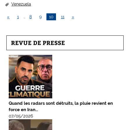
Venezuela
«
1
…
8
9
10
11
»
REVUE DE PRESSE
Quand les radars sont détruits, la pluie revient en
force en Iran…
07/05/2026