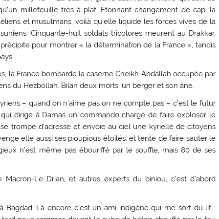
u’un millefeuille très à plat. Etonnant changement de cap, la
aéliens et musulmans, voilà qu’elle liquide les forces vives de la
tasuniens. Cinquante-huit soldats tricolores meurent au Drakkar,
 précipite pour montrer « la détermination de la France », tandis
pays
les, la France bombarde la caserne Cheikh Abdallah occupée par
iens du Hezbollah. Bilan deux morts, un berger et son âne.
 Syriens – quand on n’aime pas on ne compte pas – c’est le futur
 qui dirige à Damas un commando chargé de faire exploser le
se trompe d’adresse et envoie au ciel une kyrielle de citoyens
venge elle aussi ses pioupious étoilés, et tente de faire sauter le
gieux n’est même pas ébouriffé par le souffle, mais 80 de ses
e Macron-Le Drian, et autres experts du biniou, c’est d’abord
à Bagdad. Là encore c’est un ami indigène qui me sort du lit :