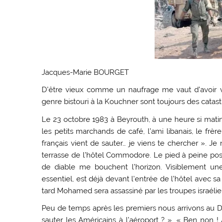
Jacques-Marie BOURGET
D’être vieux comme un naufrage me vaut d’avoir vé
genre bistouri à la Kouchner sont toujours des catast
Le 23 octobre 1983 à Beyrouth, à une heure si mati
les petits marchands de café, l’ami libanais, le frè
français vient de sauter… je viens te chercher ». Je 
terrasse de l’hôtel Commodore. Le pied à peine pos
de diable me bouchent l’horizon. Visiblement
essentiel, est déjà devant l’entrée de l’hôtel avec s
tard Mohamed sera assassiné par les troupes israéli
Peu de temps après les premiers nous arrivons au Drak
sauter les Américains à l’aéroport ? ». « Ben non !