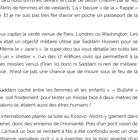
us tard nous sommes devant le cube de béton chauffé par le feu
enfants de femmes et de vieillards. La « bavure » de la « frappe »
. Et je ne suis pas très fier d’avoir en poche un passeport de la
x capter la vérité venue de Paris, Londres ou Washington. Les
ya était un objectif militaire utilisé par Saddam Hussein pour se
ême le « Jane’s », le super dico qui vous détaille les outils liés
 un « shelter », l’un des 17 édifices civils qui permettent à la
s missiles venus d’Iran. Ici donc ni Saddam ni rien de militaire.
nce… N’est-ce pas une chance que de mourir sous le feu de la
 Saddam caché entre les femmes et les enfants ». « Bullshit »
ée, soit froidement, pour tester un missile face à deux mètres de
alons-le, étaient aussi des êtres humains !
ternationale plante sa toile au Kosovo. Allons-y gaiment dans
lenel, donc des ennemis de l’Humanité. Près d’un pont voisin de
ge. Là-haut un bus se rendant à Nis a été confondu avec un char
l’étrange sensation qu’il y a à marcher sur le bras arraché d’un