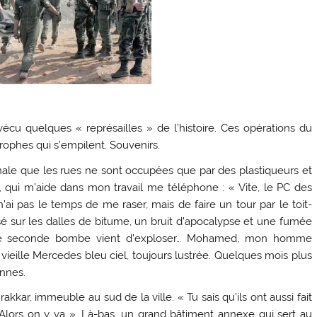
cu quelques « représailles » de l’histoire. Ces opérations du
rophes qui s’empilent. Souvenirs.
nale que les rues ne sont occupées que par des plastiqueurs et
re, qui m’aide dans mon travail me téléphone : « Vite, le PC des
n’ai pas le temps de me raser, mais de faire un tour par le toit-
é sur les dalles de bitume, un bruit d’apocalypse et une fumée
 une seconde bombe vient d’exploser… Mohamed, mon homme
a vieille Mercedes bleu ciel, toujours lustrée. Quelques mois plus
ennes.
kar, immeuble au sud de la ville. « Tu sais qu’ils ont aussi fait
 Alors on y va ». Là-bas, un grand bâtiment annexe qui sert au