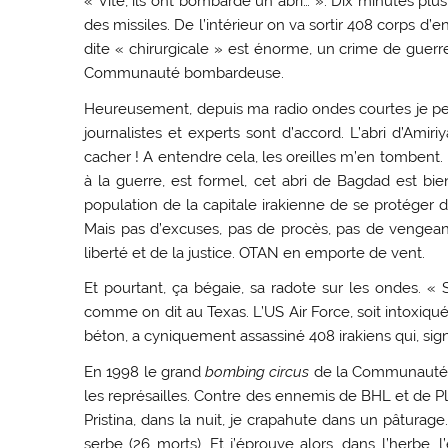
« Vite, ils ont bombardé un abri… ». Dix minutes pl
des missiles. De l’intérieur on va sortir 408 corps d’
dite « chirurgicale » est énorme, un crime de guerre
Communauté bombardeuse.
Heureusement, depuis ma radio ondes courtes je peu
journalistes et experts sont d’accord. L’abri d’Amiri
cacher ! A entendre cela, les oreilles m’en tombent. M
à la guerre, est formel, cet abri de Bagdad est bien
population de la capitale irakienne de se protéger de
Mais pas d’excuses, pas de procès, pas de vengea
liberté et de la justice. OTAN en emporte de vent.
Et pourtant, ça bégaie, sa radote sur les ondes. «
comme on dit au Texas. L’US Air Force, soit intoxiqu
béton, a cyniquement assassiné 408 irakiens qui, sign
En 1998 le grand
bombing circus
de la Communauté in
les représailles. Contre des ennemis de BHL et de P
Pristina, dans la nuit, je crapahute dans un pâtura
serbe (26 morts). Et j’éprouve alors, dans l’herbe, 