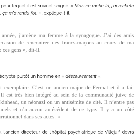
our lequel il est suivi et soigné. «
Mais ce matin-là, j’ai rechuté
e, ça m’a rendu fou
», explique-t-il.
e année, j’amène ma femme à la synagogue. J’ai des amis
occasion de rencontrer des francs-maçons au cours de ma
e ces gens », dit-il.
décrypte plutôt un homme en «
désœuvrement
».
et exemplaire. C’est un ancien major de Fermat et il a fait
 Il est très bien intégré au sein de la communauté juive de
skinhead, un néonazi ou un antisémite de cité. Il n’entre pas
onnels et n’a aucun antécédent de ce type. Il y a un côté
rrationnel dans ses actes. »
l’ancien directeur de l’hôpital psychiatrique de Villejuif devra