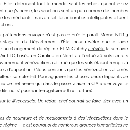
 Elles détruisent tout le monde, sauf les riches, qui ont assez
nant que j’y pense, les sanctions sont un peu comme des bombes
ue les méchants, mais en fait, les « bombes intelligentes » tuent
ctions.
us prétendons envoyer n’est pas ce qu’elle paraît. Même NPR
a
-stagiaire du Département d’État pour révéler que « l’aide
ter un changement de régime. Et McClatchy
a révélé
la semaine
Air LLC, basée en Caroline du Nord, a effectué 40 vols secrets
ouvernement vénézuélien a affirmé que les vols étaient remplis à
ces d’opposition. (Nous pensions que les Vénézuéliens affamés
ailleur, semble-t-il). Pour aggraver les choses, deux dirigeants de
 de fret aérien qui dans le passé, a aidé la CIA à « envoyer »
s ‘noirs’ pour « interrogatoire » (lire : torture).
sur le #Venezuela. Un rédac’ chef pourrait se faire virer avec un
nes de nourriture et de médicaments à des Vénézuéliens dans le
e régime — c’est pourquoi de nombreux groupes humanitaires ne