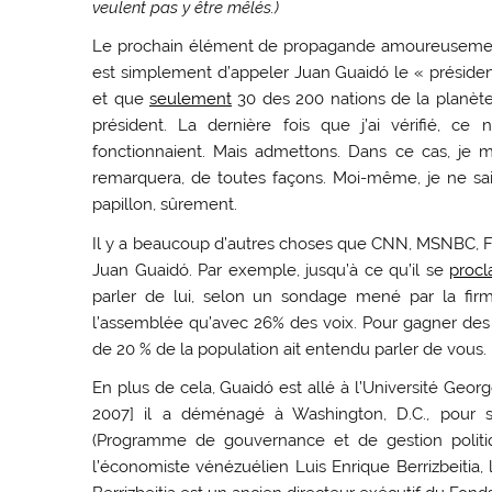
veulent pas y être mêlés.)
Le prochain élément de propagande amoureusement 
est simplement d’appeler Juan Guaidó le « président
et que
seulement
30 des 200 nations de la planète
président. La dernière fois que j’ai vérifié, c
fonctionnaient. Mais admettons. Dans ce cas, je 
remarquera, de toutes façons. Moi-même, je ne sa
papillon, sûrement.
Il y a beaucoup d’autres choses que CNN, MSNBC, Fo
Juan Guaidó. Par exemple, jusqu’à ce qu’il se
proc
parler de lui, selon un sondage mené par la firm
l’assemblée qu’avec 26% des voix. Pour gagner des é
de 20 % de la population ait entendu parler de vous
En plus de cela, Guaidó est allé à l’Université Ge
2007] il a déménagé à Washington, D.C., pour s
(Programme de gouvernance et de gestion politiq
l’économiste vénézuélien Luis Enrique Berrizbeitia,