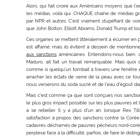
Alors, qui fait croire aux Américains moyens que l
les médias, voilà qui. CHAQUE chaîne de médias 
par NPR et autres. C’est vraiment stupéfiant de v
que John Bolton, Elliott Abrams, Donald Trump et t
Ces organes se mettent littéralement à écumer en p
est affamé, mais ils évitent à dessein de mentionn
aux sanctions
américaines. Entendons-nous bien, c
Maduro, ait fait un travail remarquable. Mais quoi qu
comme si quelqu’un tombait à travers une fenêtre e
arracher les éclats de verre de la peau avec ce tou
nous verserons du soda sucré et de l’eau d’égout dans
Mais c’est comme ça que sont conçues nos sanction
le plus gros impact possible sur les plus pauvres et 
à se rebeller. Il y a plus d’un an, lorsque Rex Till
satisfaction à propos des sanctions contre la Corée
cadavres décharnés de pauvres pêcheurs nord-coréen
perplexe face à la difficulté, parfois, de faire le dist