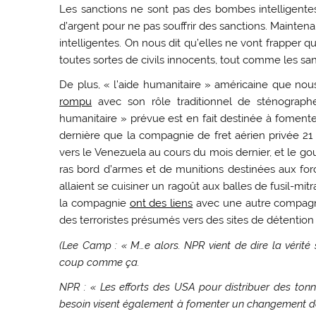
Les sanctions ne sont pas des bombes intelligentes.
d’argent pour ne pas souffrir des sanctions. Mainte
intelligentes. On nous dit qu’elles ne vont frapper q
toutes sortes de civils innocents, tout comme les san
De plus, « l’aide humanitaire » américaine que no
rompu
avec son rôle traditionnel de sténographe
humanitaire » prévue est en fait destinée à fomen
dernière que la compagnie de fret aérien privée 21 
vers le Venezuela au cours du mois dernier, et le g
ras bord d’armes et de munitions destinées aux for
allaient se cuisiner un ragoût aux balles de fusil-mitr
la compagnie
ont des liens
avec une autre compagnie
des terroristes présumés vers des sites de détention dit
(Lee Camp : « M…e alors. NPR vient de dire la vérité 
coup comme ça.
NPR : « Les efforts des USA pour distribuer des ton
besoin visent également à fomenter un changement d