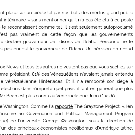
placé sur un piédestal par nos bots des médias grand public
 intérimaire » sans mentionner qu’il n’a pas été élu à ce poste
 le reconnaissent comme tel. Il s’est seulement autoproclamé
e n’est pas vraiment de cette façon que les gouvernements
me déclare gouverneur de… disons de l’Idaho. Personne ne le
is pas qui est le gouverneur de l’Idaho. Un hérisson en nœud
x News et tous les autres ne veulent pas que vous sachiez sur
lame
président,
81% des Vénézuéliens
n’avaient jamais entendu
e vénézuélienne Hinterlaces. Et il n’a remporté son siège à
lections dans n’importe quel pays, il faut en général que plus
. Mr Bean est plus connu au Venezuela que Juan Guaidó.
orge Washington. Comme l’a
rapporté
The Grayzone Project, « [en
’inscrire au Governance and Political Management Program
ue) de l’université George Washington, sous la direction de
 l’un des principaux économistes néolibéraux d’Amérique latine.