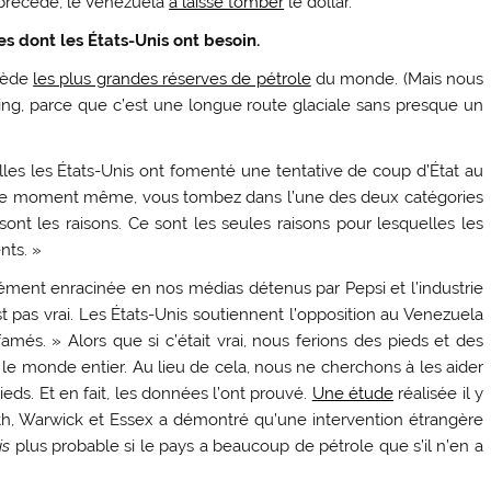
 précède, le Venezuela
a laissé tomber
le dollar.
es dont les États-Unis ont besoin.
ssède
les plus grandes réserves de pétrole
du monde. (Mais nous
ng, parce que c’est une longue route glaciale sans presque un
les les États-Unis ont fomenté une tentative de coup d’État au
 ce moment même, vous tombez dans l’une des deux catégories
sont les raisons. Ce sont les seules raisons pour lesquelles les
nts. »
ément enracinée en nos médias détenus par Pepsi et l’industrie
t pas vrai. Les États-Unis soutiennent l’opposition au Venezuela
és. » Alors que si c’était vrai, nous ferions des pieds et des
e monde entier. Au lieu de cela, nous ne cherchons à les aider
ieds. Et en fait, les données l’ont prouvé.
Une étude
réalisée il y
th, Warwick et Essex a démontré qu’une intervention étrangère
is
plus probable si le pays a beaucoup de pétrole que s’il n’en a