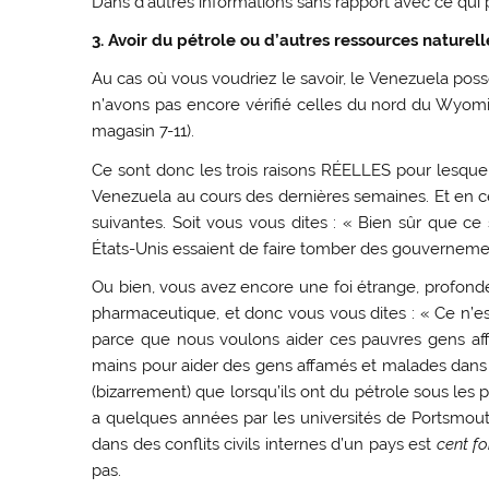
Dans d’autres informations sans rapport avec ce qui
3. Avoir du pétrole ou d’autres ressources naturell
Au cas où vous voudriez le savoir, le Venezuela po
n’avons pas encore vérifié celles du nord du Wyomi
magasin 7-11).
Ce sont donc les trois raisons RÉELLES pour lesquel
Venezuela au cours des dernières semaines. Et en
suivantes. Soit vous vous dites : « Bien sûr que ce 
États-Unis essaient de faire tomber des gouverneme
Ou bien, vous avez encore une foi étrange, profond
pharmaceutique, et donc vous vous dites : « Ce n’es
parce que nous voulons aider ces pauvres gens affam
mains pour aider des gens affamés et malades dans l
(bizarrement) que lorsqu’ils ont du pétrole sous les p
a quelques années par les universités de Portsmou
dans des conflits civils internes d’un pays est
cent fo
pas.