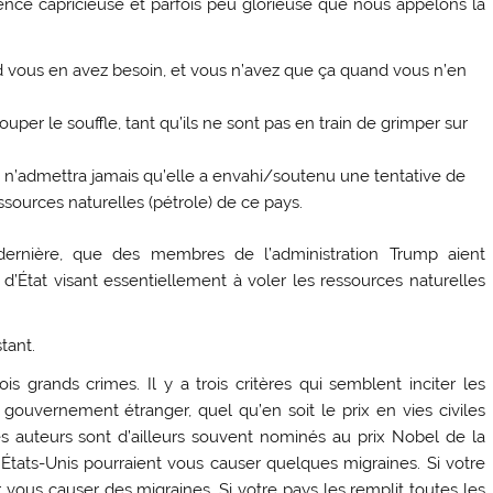
rience capricieuse et parfois peu glorieuse que nous appelons la
d vous en avez besoin, et vous n’avez que ça quand vous n’en
er le souffle, tant qu’ils ne sont pas en train de grimper sur
 n’admettra jamais qu’elle a envahi/soutenu une tentative de
ssources naturelles (pétrole) de ce pays.
 dernière, que des membres de l’administration Trump aient
’État visant essentiellement à voler les ressources naturelles
tant.
 grands crimes. Il y a trois critères qui semblent inciter les
 gouvernement étranger, quel qu’en soit le prix en vies civiles
es auteurs sont d’ailleurs souvent nominés au prix Nobel de la
es États-Unis pourraient vous causer quelques migraines. Si votre
 vous causer des migraines. Si votre pays les remplit toutes les