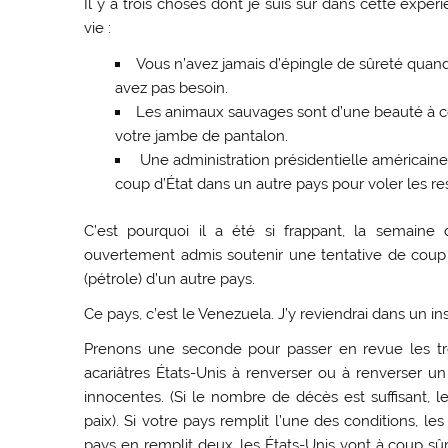
Il y a trois choses dont je suis sûr dans cette expé
vie :
Vous n’avez jamais d’épingle de sûreté quan
avez pas besoin.
Les animaux sauvages sont d’une beauté à coup
votre jambe de pantalon.
Une administration présidentielle américaine
coup d’État dans un autre pays pour voler les re
C’est pourquoi il a été si frappant, la semaine
ouvertement admis soutenir une tentative de coup d
(pétrole) d’un autre pays.
Ce pays, c’est le Venezuela. J’y reviendrai dans un ins
Prenons une seconde pour passer en revue les trois
acariâtres États-Unis à renverser ou à renverser un
innocentes. (Si le nombre de décès est suffisant, l
paix). Si votre pays remplit l’une des conditions, l
pays en remplit deux, les États-Unis vont à coup sûr