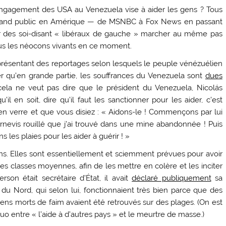
’engagement des USA au Venezuela vise à aider les gens ? Tous
grand public en Amérique — de MSNBC à Fox News en passant
oir des soi-disant « libéraux de gauche » marcher au même pas
ous les néocons vivants en ce moment.
résentant des reportages selon lesquels le peuple vénézuélien
er qu’en grande partie, les souffrances du Venezuela sont
dues
ela ne veut pas dire que le président du Venezuela, Nicolás
’il en soit, dire qu’il faut les sanctionner pour les aider, c’est
n verre et que vous disiez : « Aidons-le ! Commençons par lui
rnevis rouillé que j’ai trouvé dans une mine abandonnée ! Puis
 les plaies pour les aider à guérir ! »
s. Elles sont essentiellement et sciemment prévues pour avoir
les classes moyennes, afin de les mettre en colère et les inciter
erson était secrétaire d’État, il avait
déclaré publiquement
sa
 du Nord, qui selon lui, fonctionnaient très bien parce que des
s morts de faim avaient été retrouvés sur des plages. (On est
inguo entre « l’aide à d’autres pays » et le meurtre de masse.)