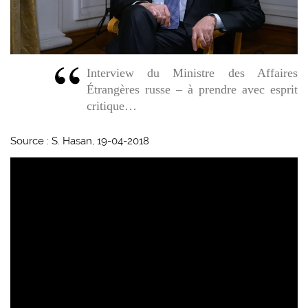
Interview du Ministre des Affaires
Étrangères russe – à prendre avec esprit
critique…
Source :
S. Hasan, 19-04-2018