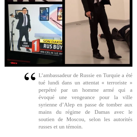
L’ambassadeur de Russie en Turquie a été
tué lundi dans un attentat « terroriste »
perpétré par un homme armé qui a
évoqué une vengeance pour la ville
syrienne d’Alep en passe de tomber aux
mains du régime de Damas avec le
soutien de Moscou, selon les autorités
russes et un témoin.