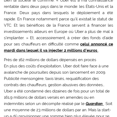
bien la société le confirme: « Uber est à ma connaissance
rentable dans deux pays dans le monde: les États-Unis et la
France. Deux pays dans lesquels le déploiement a été
rapide. En France notamment parce qu’il existait le statut de
VTC. Et les bénéfices de la France servent à financer les
investissements ailleurs en Europe où Uber a plus de mal à
s’implanter. » Et, accessoirement, à créer des fonds d’aide
pour ses chauffeurs en difficulté comme
celui annoncé ce
mardi dans lequel il va injecter 2 millions d’euros
.
Près de 162 millions de dollars dépensés en procès
En plus des coûts d’exploitation, Uber doit faire face à une
avalanche de poursuites depuis son lancement en 2009.
Publicité mensongère, taxis lésés, requalification des
contrats des chauffeurs, gestion abusives des données…
Uber a été condamné des dizaines de fois pour un total de
161,9 millions de dollars versés en amendes ou en
indemnités selon un décompte réalisé par le
Guardian
. Soit
une moyenne de 23 millions de dollars par an. Mais la start-
up a dû provisionner une somme bien plus élevée pour se