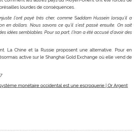
t comment les autres pays du Moyen-Orient ont été forcés de
représailles lourdes de conséquences.
injuste l’ont payé très cher, comme
Sa
ddam Hussein lorsqu’il a
non en dollars. Nous savons ce qu’il s’est passé ensuite. On sait
des idées semblables. Pour sa part, l’Iran a été accusé d’avoir des
nt. La Chine et la Russie proposent une alternative. Pour en
t désormais active sur le Shanghai Gold Exchange où elle vend de
17
système monétaire occidental est une escroquerie | Or Argent