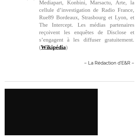
Mediapart, Konbini, Marsactu, Arte, la
cellule d’investigation de Radio France,
Rue89 Bordeaux, Strasbourg et Lyon, et
The Intercept. Les médias partenaires
reçoivent les enquêtes de Disclose et
s’engagent à les diffuser gratuitement.
(
Wikipédia
)
– La Rédaction d’E&R –