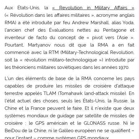
Aux États-Unis, la
« Revolution in Military Affairs »
(« Révolution dans les affaires militaires », acronyme anglais
RMA) a été introduite par feu Andrew Marshall, alias Yoda,
l’ancien chef des Évaluations nettes au Pentagone et
inventeur de facto du concept de « pivot vers l’Asie ».
Pourtant, Martyanov nous dit que la RMA a en fait
commencé avec la RTM (Military-Technological Revolution,
soit la « révolution militaro-technologique ») introduite par
les théoriciens militaires soviétiques dans les années 1970.
L’un des éléments de base de la RMA concerne les pays
capables de produire les missiles de croisière d’attaque
terrestre appelés TLAM (Tomahawk land-attack missile). En
l’état actuel des choses, seuls les États-Unis, la Russie, la
Chine et la France peuvent le faire. Et il n’existe que deux
systèmes mondiaux de guidage par satellite de missiles de
croisière : le GPS américain et le GLONASS russe. Ni le
BeiDou de la Chine, ni le Galileo européen ne se qualifient –
pour l’instant – comme systèmes GPS mondiaux.