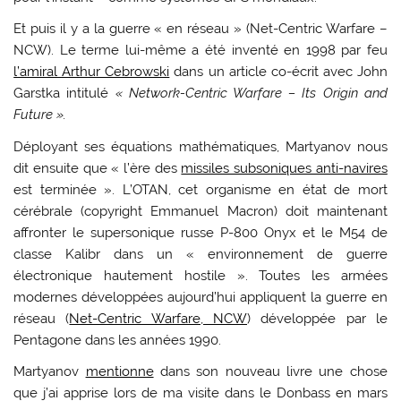
Et puis il y a la guerre « en réseau » (Net-Centric Warfare –
NCW). Le terme lui-même a été inventé en 1998 par feu
l’amiral Arthur Cebrowski
dans un article co-écrit avec John
Garstka intitulé
« Network-Centric Warfare – Its Origin and
Future ».
Déployant ses équations mathématiques, Martyanov nous
dit ensuite que « l’ère des
missiles subsoniques anti-navires
est terminée ». L’OTAN, cet organisme en état de mort
cérébrale (copyright Emmanuel Macron) doit maintenant
affronter le supersonique russe P-800 Onyx et le M54 de
classe Kalibr dans un « environnement de guerre
électronique hautement hostile ». Toutes les armées
modernes développées aujourd’hui appliquent la guerre en
réseau (
Net-Centric Warfare, NCW
) développée par le
Pentagone dans les années 1990.
Martyanov
mentionne
dans son nouveau livre une chose
que j’ai apprise lors de ma visite dans le Donbass en mars