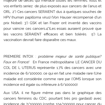
majeure de décès qui menace toutes les femmes. Vous et
vos enfants seriez de plus exposés aux cancers de l’anus et
ORL. 2°) Ces cancers SERAIENT dus à quelques souches de
HPV (human papilloma virus) (Von Hauser récompensé d’un
prix Nobel). 3°) GSK et Ian Frazer ont inventé des vaccins
pour vaincre ces cancers.4°)Les essais auraient prouvé que
les vaccins SERAIENT efficaces et bien tolérés. 5°) La
vaccination devrait faire disparaître ces maux.
PREMIERE INTOX :
problème majeur de santé publique?
Faux en France!
En France métropolitaine LE CANCER DU
COL DE L UTERUS représente
1.7% des cancers
avec une
incidence de 6/100000,
ce qui en fait
une maladie rare
(Une
maladie est considérée comme rare par l’OMS lorsque son
incidence est égale ou inférieure à 6/100000
)
Aux
USA, il ne figure même pas dans le graphique des
cancers féminins du CDC,
pourtant très pro
gardasil
) avec
incidence de 7/100000 (contre 124/100000 pour cancer du