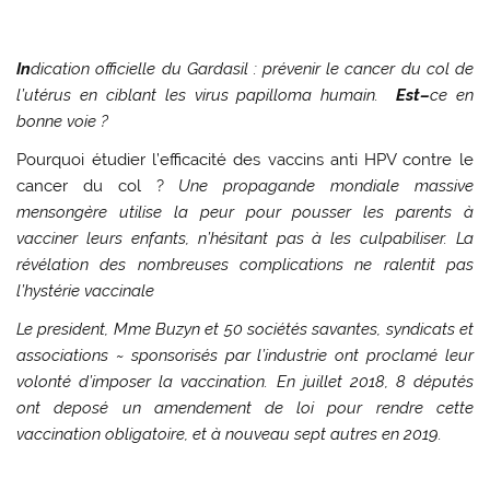
I
n
dication
officielle
du Gardasil
:
prévenir
le cancer du col de
l’utérus
en
ciblant
les
virus papilloma
humain.
Est–
ce
en
bonne
voie
?
Pourquoi étudier l’efficacité des vaccins anti HPV contre le
cancer du col ?
Une
propagande
mondiale
massive
mensongère
utilise
la
peur
pour
pousser
les parents à
vacciner
leurs
enfants,
n’hésitant
pas à les
culpabiliser.
La
révélation
des
nombreuses
complications ne
ralentit
pas
l’
hystérie
vaccinale
Le president,
Mme
Buzyn et 50
sociétés
savantes
,
syndicats
et
associations ~
sponsorisés
par
l’industrie
ont
proclamé
leur
volonté
d’imposer
la vaccination.
En
juillet
2018, 8
députés
ont
deposé
un
amendement
de
loi
pour
rendre
cette
vaccination
obligatoire, et à nouveau sept autres en 2019.