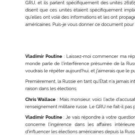
GRU, et ils parlent spécifiquement des unités 26165 e
disent que ces unités étaient spécifiquement impli
qu’elles ont volé des informations et les ont propa
américaines. Puis-je vous donner ce document pour q
Vladimir Poutine
: Laissez-moi commencer ma répon
monde parle de l’interférence présumée de la Russi
voudrais le répéter aujourd’hui, et j’aimerais que le
Premièrement, la Russie en tant qu’État n’a jamais inte
raison dans les élections.
Chris Wallace
: Mais monsieur, voici l’acte d’accusat
renseignement militaire russe. Le GRU ne fait-il pas pa
Vladimir Poutine
: Je vais répondre à votre questio
concerne l’ingérence dans les affaires intérieur
d’influencer les élections américaines depuis la Russie