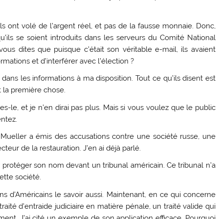
ls ont volé de l’argent réel, et pas de la fausse monnaie. Donc,
qu’ils se soient introduits dans les serveurs du Comité National
us dites que puisque c’était son véritable e-mail, ils avaient
ormations et d’interférer avec l’élection ?
 dans les informations à ma disposition. Tout ce qu’ils disent est
st la première chose.
le, et je n’en dirai pas plus. Mais si vous voulez que le public
entez.
 Mueller a émis des accusations contre une société russe, une
cteur de la restauration. J’en ai déjà parlé.
protéger son nom devant un tribunal américain. Ce tribunal n’a
ette société.
ons d’Américains le savoir aussi. Maintenant, en ce qui concerne
aité d’entraide judiciaire en matière pénale, un traité valide qui
ement. J’ai cité un exemple de son application efficace. Pourquoi