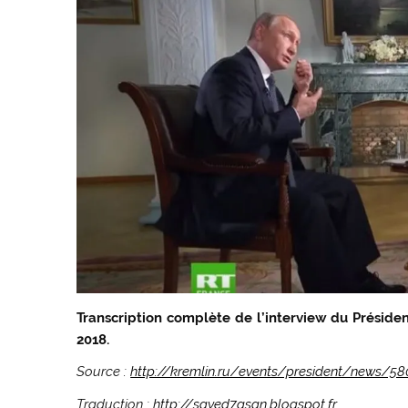
Transcription complète de l’interview du Président
2018.
Source :
http://kremlin.ru/events/president/news/58
Traduction :
http://sayed7asan.blogspot.fr