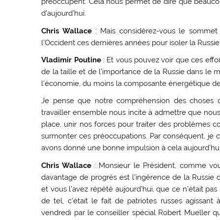
préoccupent. Cela nous permet de dire que beauco
d’aujourd’hui.
Chris Wallace
: Mais considérez-vous le sommet 
l’Occident ces dernières années pour isoler la Russie
Vladimir Poutine
: Et vous pouvez voir que ces effor
de la taille et de l’importance de la Russie dans l
l’économie, du moins la composante énergétique de
Je pense que notre compréhension des choses qu
travailler ensemble nous incite à admettre que nous 
place, unir nos forces pour traiter des problèmes 
surmonter ces préoccupations. Par conséquent, je c
avons donné une bonne impulsion à cela aujourd’hui
Chris Wallace
: Monsieur le Président, comme vous
davantage de progrès est l’ingérence de la Russie d
et vous l’avez répété aujourd’hui, que ce n’était pas l’
de tel, c’était le fait de patriotes russes agissant à
vendredi par le conseiller spécial Robert Mueller q