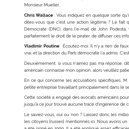
Monsieur Mueller…
Chris Wallace
: Vous indiquez en quelque sorte qu’i
dites-vous que c’est une action légitime ? Le fait 
Démocrate (DNC), dans l’e-mail de John Podesta, vo
parfaitement le droit de le pirater, de diffuser ces inf
Vladimir Poutine
: Écoutez-moi. Il n’y a rien de faux
vrai, et la direction du Parti démocrate l’a admis. C’e
Deuxièmement, si vous n’aimez pas ma réponse, dites-
américain connaisse mon opinion, alors veuillez pati
En ce qui concerne les accusations spécifiques, M.
petite entreprise travaillant principalement dans le se
Cette société a engagé des avocats américains pour 
jusqu’à ce jour trouvé aucune trace d’ingérence de c
Le saviez-vous, oui ou non ? Laissez donc les milli
les citoyens [russes] mentionnés ici. Nous avons un tr
a été signé en 1999. Il a été appliqué assez efficac