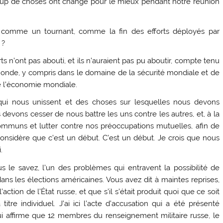
up de choses ont changé pour le mieux pendant notre réunion
comme un tournant, comme la fin des efforts déployés par
 ?
ts n’ont pas abouti, et ils n’auraient pas pu aboutir, compte tenu
e monde, y compris dans le domaine de la sécurité mondiale et de
 l’économie mondiale.
i nous unissent et des choses sur lesquelles nous devons
devons cesser de nous battre les uns contre les autres, et, à la
communs et lutter contre nos préoccupations mutuelles, afin de
onsidère que c’est un début. C’est un début. Je crois que nous
.
 le savez, l’un des problèmes qui entravent la possibilité de
ans les élections américaines. Vous avez dit à maintes reprises,
action de l’État russe, et que s’il s’était produit quoi que ce soit
 titre individuel. J’ai ici l’acte d’accusation qui a été présenté
ui affirme que 12 membres du renseignement militaire russe, le