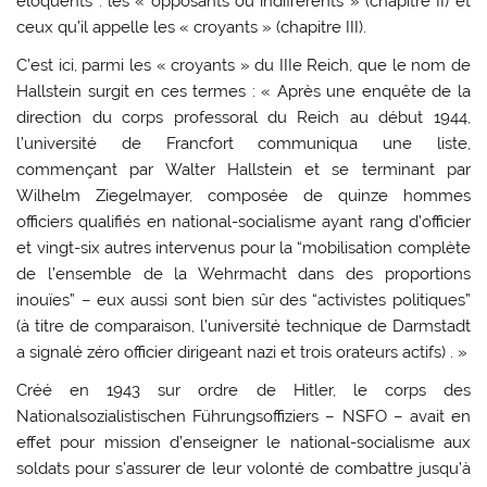
éloquents : les « opposants ou indifférents » (chapitre II) et
ceux qu’il appelle les « croyants » (chapitre III).
C’est ici, parmi les « croyants » du IIIe Reich, que le nom de
Hallstein surgit en ces termes : « Après une enquête de la
direction du corps professoral du Reich au début 1944,
l’université de Francfort communiqua une liste,
commençant par Walter Hallstein et se terminant par
Wilhelm Ziegelmayer, composée de quinze hommes
officiers qualifiés en national-socialisme ayant rang d’officier
et vingt-six autres intervenus pour la “mobilisation complète
de l’ensemble de la Wehrmacht dans des proportions
inouïes” – eux aussi sont bien sûr des “activistes politiques”
(à titre de comparaison, l’université technique de Darmstadt
a signalé zéro officier dirigeant nazi et trois orateurs actifs) . »
Créé en 1943 sur ordre de Hitler, le corps des
Nationalsozialistischen Führungsoffiziers – NSFO – avait en
effet pour mission d’enseigner le national-socialisme aux
soldats pour s’assurer de leur volonté de combattre jusqu’à