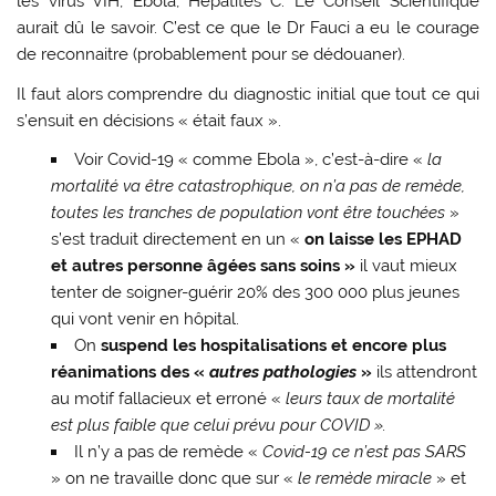
les virus VIH, Ebola, Hépatites C. Le Conseil Scientifique
aurait dû le savoir. C’est ce que le Dr Fauci a eu le courage
de reconnaitre (probablement pour se dédouaner).
Il faut alors comprendre du diagnostic initial que tout ce qui
s’ensuit en décisions « était faux ».
Voir Covid-19 « comme Ebola », c’est-à-dire «
la
mortalité va être catastrophique, on n’a pas de remède,
toutes les tranches de population vont être touchées
»
s’est traduit directement en un «
on laisse les EPHAD
et autres personne âgées sans soins »
il vaut mieux
tenter de soigner-guérir 20% des 300 000 plus jeunes
qui vont venir en hôpital.
On
suspend les hospitalisations et encore plus
réanimations des «
autres pathologies
»
ils attendront
au motif fallacieux et erroné «
leurs taux de mortalité
est plus faible que celui prévu pour COVID ».
Il n’y a pas de remède «
Covid-19 ce n’est pas SARS
» on ne travaille donc que sur «
le remède miracle
» et