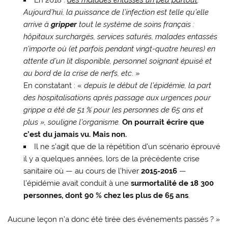
En 2018 :
des malades entassés un peu partout
.
Aujourd’hui, la puissance de l’infection est telle qu’elle
arrive à
gripper
tout le système de soins français :
hôpitaux surchargés, services saturés, malades entassés
n’importe où (et parfois pendant vingt-quatre heures) en
attente d’un lit disponible, personnel soignant épuisé et
au bord de la crise de nerfs, etc
. »
En constatant : «
depuis le début de l’épidémie, la part
des hospitalisations après passage aux urgences pour
grippe a été de 51 % pour les personnes de 65 ans et
plus », souligne l’organisme.
On pourrait écrire que
c’est du jamais vu. Mais non.
Il ne s’agit que de la répétition d’un scénario éprouvé
il y a quelques années, lors de la précédente crise
sanitaire où — au cours de l’hiver
2015-2016
—
l’épidémie avait conduit à une
surmortalité
de 18 300
personnes, dont 90 % chez les plus de 65 ans
.
Aucune leçon n’a donc été tirée des événements passés ?
»