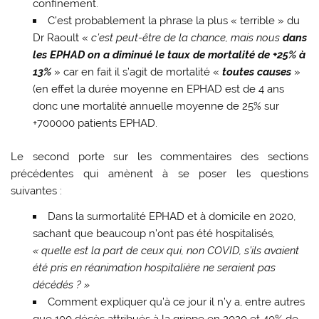
confinement.
C’est probablement la phrase la plus « terrible » du
Dr Raoult «
c’est peut-être de la chance, mais nous
dans
les EPHAD on a diminué le taux de mortalité de +25% à
13%
» car en fait il s’agit de mortalité «
toutes causes
»
(en effet la durée moyenne en EPHAD est de 4 ans
donc une mortalité annuelle moyenne de 25% sur
+700000 patients EPHAD.
Le second porte sur les commentaires des sections
précédentes qui amènent à se poser les questions
suivantes :
Dans la surmortalité EPHAD et à domicile en 2020,
sachant que beaucoup n’ont pas été hospitalisés
,
« quelle est la part de ceux qui, non COVID, s’ils avaient
été pris en réanimation hospitalière ne seraient pas
décédés ? »
Comment expliquer qu’à ce jour il n’y a, entre autres
que 100 décès attribués à la grippe en 2020 et 40% de