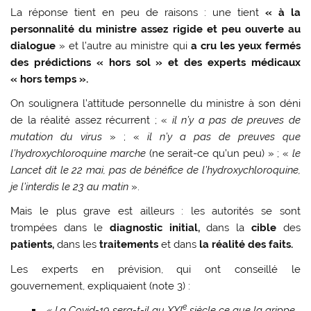
La réponse tient en peu de raisons : une tient
« à la
personnalité du ministre assez rigide et peu ouverte au
dialogue
» et l’autre au ministre qui
a cru les yeux fermés
des prédictions « hors sol » et des experts médicaux
« hors temps ».
On soulignera l’attitude personnelle du ministre à son déni
de la réalité assez récurrent ; «
il n’y a pas de preuves de
mutation du virus
» ; «
il n’y a pas de preuves que
l’hydroxychloroquine marche
(ne serait-ce qu’un peu) » ; «
le
Lancet dit le 22 mai, pas de bénéfice de l’hydroxychloroquine,
je l’interdis le 23 au matin
».
Mais le plus grave est ailleurs : les autorités se sont
trompées dans le
diagnostic initial,
dans la
cible
des
patients,
dans les
traitements
et dans
la réalité des faits.
Les experts en prévision, qui ont conseillé le
gouvernement, expliquaient (note 3) :
e
« La Covid-19 sera-t-il au XXI
siècle ce que la grippe