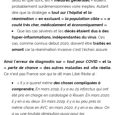
seuls et que donc les «
mesures générales
» étaient
probablement surdimensionnées voire ineptes. Autant
dire que la stratégie
« t
out sur l’hôpital et la
réanimation
» en excluant «
la population cible
» «
a
couté très cher, médicalement et économiquement
»
.
Que les cas sévères et les
décès étaient dus à des
hyper-inflammations, indépendantes du virus
. Ces
cas, comme connus début 2020, doivent être
traités en
amont
car la réanimation invasive c’est l’échec assuré.
Ainsi l’erreur de diagnostic sur «
tout pour COVID
» et la
«
perte de chance
» des autres maladies est vite réelle.
Ce n’est pas France soir qui le dit mais Libé (Note 4) :
« Il y a quand même
des choses compliquées à
comprendre
.
En mars 2019, il y a eu 25 infarctus qui ont
été pris en charge en cardiologie à Rouen. En mars 2020,
il y en a eu deux. En mars 2019, il y a eu
peu près la
même chose en AVC, en mars 2020, il y en a eu deux. On
a vu une brutale diminution aussi pour les