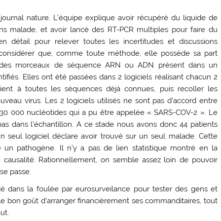
ournal nature. L’équipe explique avoir récupéré du liquide de
ns malade, et avoir lancé des RT-PCR multiples pour faire du
détail pour relever toutes les incertitudes et discussions
considérer que, comme toute méthode, elle possède sa part
fier des morceaux de séquence ARN ou ADN présent dans un
tifiés. Elles ont été passées dans 2 logiciels réalisant chacun 2
ient à toutes les séquences déjà connues, puis recoller les
eau virus. Les 2 logiciels utilisés ne sont pas d’accord entre
 30 000 nucléotides qui a pu être appelée « SARS-COV-2 ». Le
 pas dans l’échantillon. A ce stade nous avons donc 44 patients
 seul logiciel déclare avoir trouvé sur un seul malade. Cette
un pathogène. Il n’y a pas de lien statistique montré en la
causalité. Rationnellement, on semble assez loin de pouvoir
 se passe.
idé dans la foulée par eurosurveilance pour tester des gens et
le bon goût d’arranger financièrement ses commanditaires, tout
ut.