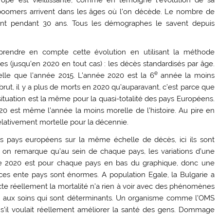
boomers arrivent dans les âges où l’on décède. Le nombre de
nt pendant 30 ans. Tous les démographes le savent depuis
prendre en compte cette évolution en utilisant la méthode
ues (jusqu’en 2020 en tout cas) : les décès standardisés par âge.
e
lle que l’année 2015. L’année 2020 est la 6
année la moins
brut, il y a plus de morts en 2020 qu’auparavant, c’est parce que
e situation est la même pour la quasi-totalité des pays Européens.
0 est même l’année la moins morelle de l’histoire. Au pire en
lativement mortelle pour la décennie.
les pays européens sur la même échelle de décès, ici ils sont
, on remarque qu’au sein de chaque pays, les variations d’une
nnée 2020 est pour chaque pays en bas du graphique, donc une
nces ente pays sont énormes. A population Egale, la Bulgarie a
cte réellement la mortalité n’a rien à voir avec des phénomènes
ès aux soins qui sont déterminants. Un organisme comme l’OMS
s’il voulait réellement améliorer la santé des gens. Dommage