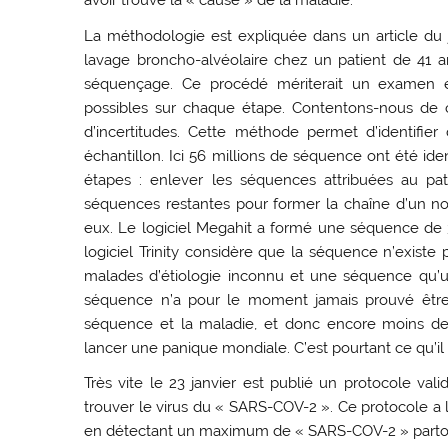
avoir trouvé la « cause » de la maladie.
La méthodologie est expliquée dans un article du j
lavage broncho-alvéolaire chez un patient de 41 a
séquençage. Ce procédé mériterait un examen en 
possibles sur chaque étape. Contentons-nous de 
d’incertitudes. Cette méthode permet d’identi
échantillon. Ici 56 millions de séquence ont été iden
étapes : enlever les séquences attribuées au pat
séquences restantes pour former la chaîne d’un nouv
eux. Le logiciel Megahit a formé une séquence de
logiciel Trinity considère que la séquence n’existe
malades d’étiologie inconnu et une séquence qu’un
séquence n’a pour le moment jamais prouvé être 
séquence et la maladie, et donc encore moins de 
lancer une panique mondiale. C’est pourtant ce qu’il
Très vite le 23 janvier est publié un protocole val
trouver le virus du « SARS-COV-2 ». Ce protocole a 
en détectant un maximum de « SARS-COV-2 » parto