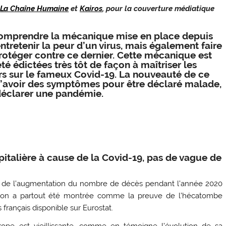
,
La Chaîne Humaine
et
Kairos
, pour la couverture médiatique
e comprendre la mécanique mise en place depuis
ntretenir la peur d’un virus, mais également faire
 protéger contre ce dernier. Cette mécanique est
é édictées très tôt de façon à maîtriser les
rs sur le fameux Covid-19. La nouveauté de ce
 d’avoir des symptômes pour être déclaré malade,
éclarer une pandémie.
italière à cause de la Covid-19, pas de vague de
e de l’augmentation du nombre de décès pendant l’année 2020
tion a partout été montrée comme la preuve de l’hécatombe
français disponible sur Eurostat.
pe est vieillissante, comme en témoigne l’évolution de sa