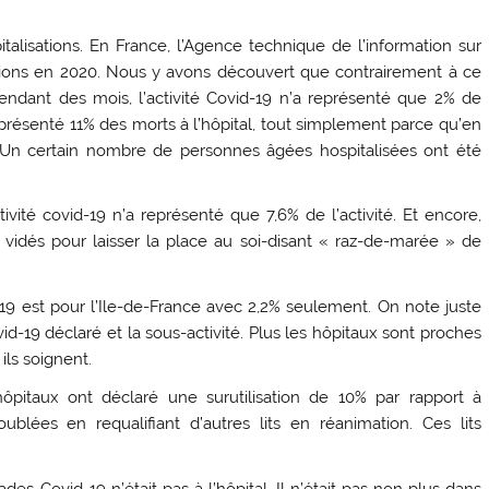
lisations. En France, l’Agence technique de l’information sur
lisations en 2020. Nous y avons découvert que contrairement à ce
endant des mois, l’activité Covid-19 n’a représenté que 2% de
a représenté 11% des morts à l’hôpital, tout simplement parce qu’en
. Un certain nombre de personnes âgées hospitalisées ont été
ité covid-19 n’a représenté que 7,6% de l’activité. Et encore,
vidés pour laisser la place au soi-disant « raz-de-marée » de
19 est pour l’Ile-de-France avec 2,2% seulement. On note juste
vid-19 déclaré et la sous-activité. Plus les hôpitaux sont proches
ils soignent.
ôpitaux ont déclaré une surutilisation de 10% par rapport à
ublées en requalifiant d’autres lits en réanimation. Ces lits
 Covid-19 n’était pas à l’hôpital. Il n’était pas non plus dans