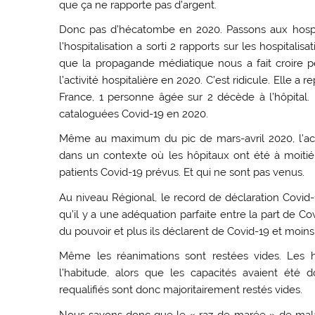
que ça ne rapporte pas d’argent.
Donc pas d’hécatombe en 2020. Passons aux hospita
l’hospitalisation a sorti 2 rapports sur les hospita
que la propagande médiatique nous a fait croire p
l’activité hospitalière en 2020. C’est ridicule. Elle 
France, 1 personne âgée sur 2 décède à l’hôpital
cataloguées Covid-19 en 2020.
Même au maximum du pic de mars-avril 2020, l’activ
dans un contexte où les hôpitaux ont été à moitié 
patients Covid-19 prévus. Et qui ne sont pas venus.
Au niveau Régional, le record de déclaration Covid-
qu’il y a une adéquation parfaite entre la part de Co
du pouvoir et plus ils déclarent de Covid-19 et moins 
Même les réanimations sont restées vides. Les h
l’habitude, alors que les capacités avaient été do
requalifiés sont donc majoritairement restés vides.
Nous savons donc que le « raz-de-marée » de malades