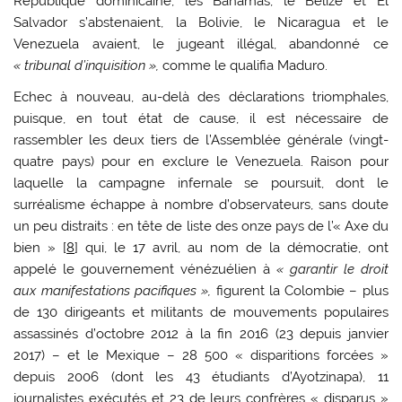
République dominicaine, les Bahamas, le Belize et El
Salvador s’abstenaient, la Bolivie, le Nicaragua et le
Venezuela avaient, le jugeant illégal, abandonné ce
« tribunal d’inquisition »,
comme le qualifia Maduro.
Echec à nouveau, au-delà des déclarations triomphales,
puisque, en tout état de cause, il est nécessaire de
rassembler les deux tiers de l’Assemblée générale (vingt-
quatre pays) pour en exclure le Venezuela. Raison pour
laquelle la campagne infernale se poursuit, dont le
surréalisme échappe à nombre d’observateurs, sans doute
un peu distraits : en tête de liste des onze pays de l’« Axe du
bien » [
8
] qui, le 17 avril, au nom de la démocratie, ont
appelé le gouvernement vénézuélien à
« garantir le droit
aux manifestations pacifiques »,
figurent la Colombie – plus
de 130 dirigeants et militants de mouvements populaires
assassinés d’octobre 2012 à la fin 2016 (23 depuis janvier
2017) – et le Mexique – 28 500 « disparitions forcées »
depuis 2006 (dont les 43 étudiants d’Ayotzinapa), 11
journalistes exécutés et 23 de leurs confrères « disparus »