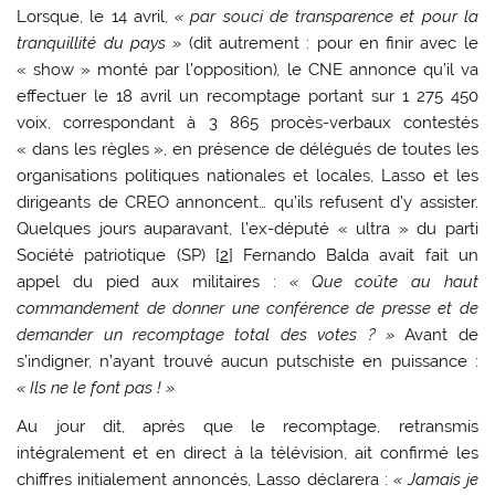
Lorsque, le 14 avril,
« par souci de transparence et pour la
tranquillité du pays »
(dit autrement : pour en finir avec le
« show » monté par l’opposition)
,
le CNE annonce qu’il va
effectuer le 18 avril un recomptage portant sur 1 275 450
voix, correspondant à 3 865 procès-verbaux contestés
« dans les règles », en présence de délégués de toutes les
organisations politiques nationales et locales, Lasso et les
dirigeants de CREO annoncent… qu’ils refusent d’y assister.
Quelques jours auparavant, l’ex-député « ultra » du parti
Société patriotique (SP) [
2
] Fernando Balda avait fait un
appel du pied aux militaires :
« Que coûte au haut
commandement de donner une conférence de presse et de
demander un recomptage total des votes ? »
Avant de
s’indigner, n’ayant trouvé aucun putschiste en puissance :
« Ils ne le font pas ! »
Au jour dit, après que le recomptage, retransmis
intégralement et en direct à la télévision, ait confirmé les
chiffres initialement annoncés, Lasso déclarera :
« Jamais je