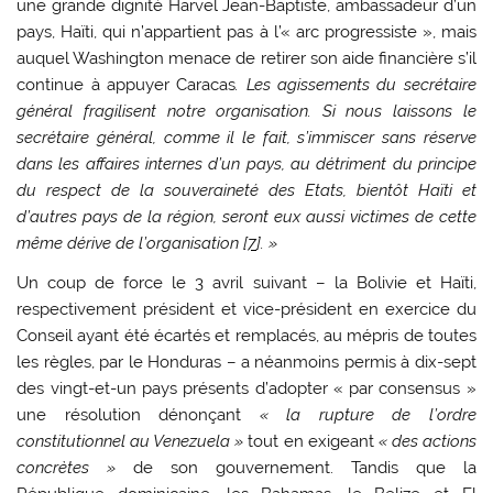
une grande dignité Harvel Jean-Baptiste, ambassadeur d’un
pays, Haïti, qui n’appartient pas à l’« arc progressiste », mais
auquel Washington menace de retirer son aide financière s’il
continue à appuyer Caracas
. Les agissements du secrétaire
général fragilisent notre organisation. Si nous laissons le
secrétaire général, comme il le fait, s’immiscer sans réserve
dans les affaires internes d’un pays, au détriment du principe
du respect de la souveraineté des Etats, bientôt Haïti et
d’autres pays de la région, seront eux aussi victimes de cette
même dérive de l’organisation [
7
]. »
Un coup de force le 3 avril suivant – la Bolivie et Haïti,
respectivement président et vice-président en exercice du
Conseil ayant été écartés et remplacés, au mépris de toutes
les règles, par le Honduras – a néanmoins permis à dix-sept
des vingt-et-un pays présents d’adopter « par consensus »
une résolution dénonçant
« la rupture de l’ordre
constitutionnel au Venezuela »
tout en exigeant
« des actions
concrètes »
de son gouvernement. Tandis que la