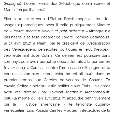
(Espagne), Leonel Fernández (République dominicaine) et
Martín Torrijos (Panamá).
Silencieux sur le coup d’Etat au Brésil, méprisant tous les
usages diplomatiques lorsqu’il traite publiquement Maduro
de
« traître, menteur, voleur et petit dictateur »,
Almagro n’a
pas hésité à se faire décorer de l’ordre Rómulo Betancourt,
le 13 avril 2017, à Miami, par le président de l’Organisation
des Vénézuéliens persécutés politiques en exil (Veppex),
l’ex-lieutenant José Colina. Ce dernier est poursuivi dans
son pays pour avoir perpétué deux attentats à la bombe en
février 2003, à Caracas, contre l’ambassade d’Espagne et le
consulat colombien, crimes évidemment attribués dans un
premier temps aux Cercles bolivariens de Chávez. En
cavale, Colina a obtenu l’asile politique aux Etats-Unis après
avoir été défendu par l’avocat Matthew Archambeault,
celui-là même qui, en avril 2011, fit absoudre définitivement
par la « justice américaine » le terroriste cubano-
vénézuélien Luis Posada Carriles – auteur intellectuel de la