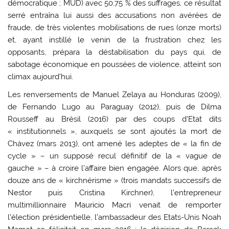
démocratique ; MUD) avec 50,75 % des suffrages, ce résultat
serré entraîna lui aussi des accusations non avérées de
fraude, de très violentes mobilisations de rues (onze morts)
et, ayant instillé le venin de la frustration chez les
opposants, prépara la déstabilisation du pays qui, de
sabotage économique en poussées de violence, atteint son
climax aujourd’hui.
Les renversements de Manuel Zelaya au Honduras (2009),
de Fernando Lugo au Paraguay (2012), puis de Dilma
Rousseff au Brésil (2016) par des coups d’Etat dits
« institutionnels », auxquels se sont ajoutés la mort de
Chávez (mars 2013), ont amené les adeptes de « la fin de
cycle » – un supposé recul définitif de la « vague de
gauche » – à croire l’affaire bien engagée. Alors que, après
douze ans de « kirchnérisme » (trois mandats successifs de
Nestor puis Cristina Kirchner), l’entrepreneur
multimillionnaire Mauricio Macri venait de remporter
l’élection présidentielle, l’ambassadeur des Etats-Unis Noah