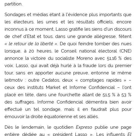
partition.
Sondages et médias étant à l’évidence plus importants que
les électeurs, les urnes et les résultats officiels, encore
inconnus à ce moment, Lasso gratifie les siens d’un discours
de chef d’Etat et tous, dans une grande allégresse, fêtent
« le retour de la liberté ».
De quoi feindre tomber des nues
lorsque, à 20 heures, le Conseil national électoral (CNE)
annonce la victoire du socialiste Moreno avec 51,16 % des
voix. Lasso, qui avait déjà hurlé à la fraude lors du premier
tour, sans en apporter aucune preuve, entonne le même
leitmotiv : outre Cedatos, deux « comptages rapides » –
ceux des instituts Market et Informe Confidencial – l’ont
placé en tête, dans une fourchette allant de 51,5 % à 53 %
des suffrages. Informe Confidencial démentira bien avoir
effectué un tel sondage, mais il en faudrait plus pour
émouvoir la droite équatorienne et ses alliés.
Dès le lendemain, le quotidien
Expreso
publie une page
entière dédiée au « président Lasso ». Les influents
El