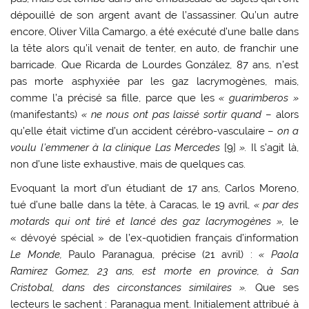
dépouillé de son argent avant de l’assassiner. Qu’un autre
encore, Oliver Villa Camargo, a été exécuté d’une balle dans
la tête alors qu’il venait de tenter, en auto, de franchir une
barricade. Que Ricarda de Lourdes González, 87 ans, n’est
pas morte asphyxiée par les gaz lacrymogènes, mais,
comme l’a précisé sa fille, parce que les
« guarimberos »
(manifestants)
« ne nous ont pas laissé sortir quand
– alors
qu’elle était victime d’un accident cérébro-vasculaire –
on a
voulu l’emmener à la clinique Las Mercedes
[
9
]
».
Il s’agit là,
non d’une liste exhaustive, mais de quelques cas.
Evoquant la mort d’un étudiant de 17 ans, Carlos Moreno,
tué d’une balle dans la tête, à Caracas, le 19 avril,
« par des
motards qui ont tiré et lancé des gaz lacrymogènes »,
le
« dévoyé spécial » de l’ex-quotidien français d’information
Le Monde,
Paulo Paranagua, précise (21 avril) :
« Paola
Ramirez Gomez, 23 ans, est morte en province, à San
Cristobal, dans des circonstances similaires ».
Que ses
lecteurs le sachent : Paranagua ment. Initialement attribué à