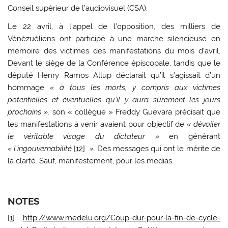
Conseil supérieur de l’audiovisuel (CSA).
Le 22 avril, à l’appel de l’opposition, des milliers de
Vénézuéliens ont participé à une marche silencieuse en
mémoire des victimes des manifestations du mois d’avril.
Devant le siège de la Conférence épiscopale, tandis que le
député Henry Ramos Allup déclarait qu’il s’agissait d’un
hommage
« à tous les morts, y compris aux victimes
potentielles et éventuelles qu’il y aura sûrement les jours
prochains »,
son « collègue » Freddy Guevara précisait que
les manifestations à venir avaient pour objectif de
« dévoiler
le véritable visage du dictateur »
en générant
« l’ingouvernabilité
[
12
]
»
. Des messages qui ont le mérite de
la clarté. Sauf, manifestement, pour les médias.
NOTES
[
1
]
http://www.medelu.org/Coup-dur-pour-la-fin-de-cycle-