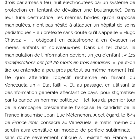
(trois par armes à feu, huit électrocutées par un système de
protection en tentant de dévaliser une boulangerie). Dans
leur furie destructrice, les mêmes hordes, qu’on suppose
manipulées, n’ont pas hésité à attaquer un hôpital de soins
pédiatriques – au prétexte sans doute qu’il s’appelle « Hugo
Chávez » –, obligeant en catastrophe à en évacuer 54
mères, enfants et nouveaux-nés. Dans un tel chaos, la
manipulation de l’information devient un jeu d’enfant : «
Les
manifestations ont fait 20 morts en trois semaines
», peut-on
lire ou entendre à peu près partout au même moment [
11
].
De quoi atteindre l’objectif recherché en faisant du
Venezuela un « Etat failli ». Et, au passage, en utilisant la
désinformation générale affectant ce pays, pour stigmatiser
par la bande un homme politique – tel, lors du premier tour
de la campagne présidentielle française, le candidat de la
France insoumise Jean-Luc Mélenchon. A cet égard, le 6/9
de
France Inter
, consacré au Venezuela le matin même du
scrutin aura constitué un modèle de perfidie subliminale –
sans doute sévèrement critiqué s’il existait en France un