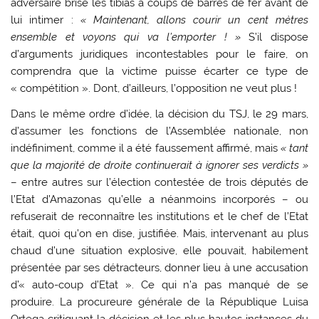
adversaire brise les tibias à coups de barres de fer avant de
lui intimer :
« Maintenant, allons courir un cent mètres
ensemble et voyons qui va l’emporter ! »
S’il dispose
d’arguments juridiques incontestables pour le faire, on
comprendra que la victime puisse écarter ce type de
« compétition ». Dont, d’ailleurs, l’opposition ne veut plus !
Dans le même ordre d’idée, la décision du TSJ, le 29 mars,
d’assumer les fonctions de l’Assemblée nationale, non
indéfiniment, comme il a été faussement affirmé, mais
« tant
que la majorité de droite continuerait à ignorer ses verdicts »
– entre autres sur l’élection contestée de trois députés de
l’Etat d’Amazonas qu’elle a néanmoins incorporés – ou
refuserait de reconnaître les institutions et le chef de l’Etat
était, quoi qu’on en dise, justifiée. Mais, intervenant au plus
chaud d’une situation explosive, elle pouvait, habilement
présentée par ses détracteurs, donner lieu à une accusation
d’« auto-coup d’Etat ». Ce qui n’a pas manqué de se
produire. La procureure générale de la République Luisa
Ortega critiquant la décision et les plus hautes instances du