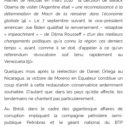
Mamet se félicitait en mars 2016 : la décision de Barack
Obama de visiter l’Argentine était
« une reconnaissance à la
détermination de Macri de la réinsérer dans l’économie
globale
[
4
]
».
Le 7 septembre suivant, le vice-président
américain Joe Biden qualifiait le renversement – rebaptisé
« impeachment »
– de Dilma Rousseff
« d’un des meilleurs
changements politiques qu’a connu la région ces derniers
temps »,
avant, comme il se doit, d’appeler à ce qu’un
référendum révocatoire soit tenu rapidement au
Venezuela [
5
]>.
Quelques mois après la réélection de Daniel Ortega au
Nicaragua, la victoire de Moreno en Equateur constitue un
coup d’arrêt à cette restauration conservatrice ardemment
souhaitée. D’autant que, dans les pays qu’elle affecte, les
lendemains ne chantent pas particulièrement…
Au Brésil, dans le cadre des gigantesque affaires de
corruption impliquant la compagnie pétrolière semi-
publique Petrobras et le géant national du BTP