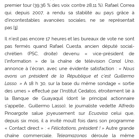
premier tour (39,36 % des voix contre 28,11 %). Rafael Correa
qui, depuis 2007, a rendu sa stabilité au pays grâce à
d’incontestables avancées sociales, ne se représentait
pas [
1
].
Il n’est pas encore 17 heures et les bureaux de vote ne sont
pas fermés quand Rafael Cuesta, ancien député social-
chrétien (PSC, droite) devenu « vice-président de
l’information » de la chaîne de télévision
Canal Uno
,
annonce à l’écran, avec une évidente satisfaction :
« Nous
avons un président de la République et c’est Guillermo
Lasso. »
A 18 h 30, sur la base du même sondage « sortie
des urnes » effectué par l’Institut Cedatos, étroitement lié à
la Banque de Guayaquil (dont le principal actionnaire
s’appelle… Guillermo Lasso), le journaliste vedette Alfredo
Pinoargote salue joyeusement sur
Ecuavisa
celui que,
depuis six mois, il a invité moult fois dans son programme
« Contact direct » :
« Félicitations, président ! »
Autre grande
chaîne commerciale,
Teleamazonas
déroule la même