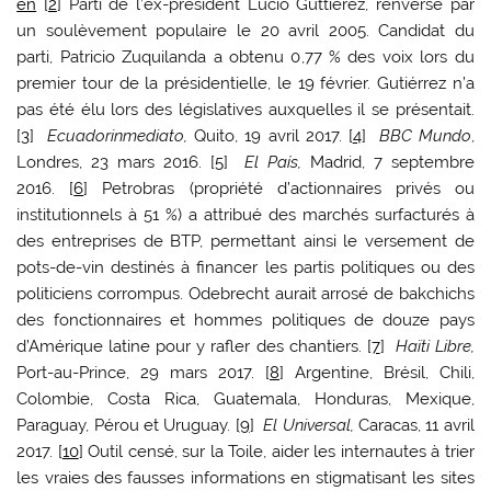
en
[
2
] Parti de l’ex-président Lucio Guttiérez, renversé par
un soulèvement populaire le 20 avril 2005. Candidat du
parti, Patricio Zuquilanda a obtenu 0,77 % des voix lors du
premier tour de la présidentielle, le 19 février. Gutiérrez n’a
pas été élu lors des législatives auxquelles il se présentait.
[
3
]
Ecuadorinmediato,
Quito, 19 avril 2017. [
4
]
BBC Mundo
,
Londres, 23 mars 2016. [
5
]
El País,
Madrid, 7 septembre
2016. [
6
] Petrobras (propriété d’actionnaires privés ou
institutionnels à 51 %) a attribué des marchés surfacturés à
des entreprises de BTP, permettant ainsi le versement de
pots-de-vin destinés à financer les partis politiques ou des
politiciens corrompus. Odebrecht aurait arrosé de bakchichs
des fonctionnaires et hommes politiques de douze pays
d’Amérique latine pour y rafler des chantiers. [
7
]
Haïti Libre,
Port-au-Prince, 29 mars 2017. [
8
] Argentine, Brésil, Chili,
Colombie, Costa Rica, Guatemala, Honduras, Mexique,
Paraguay, Pérou et Uruguay. [
9
]
El Universal,
Caracas, 11 avril
2017. [
10
] Outil censé, sur la Toile, aider les internautes à trier
les vraies des fausses informations en stigmatisant les sites