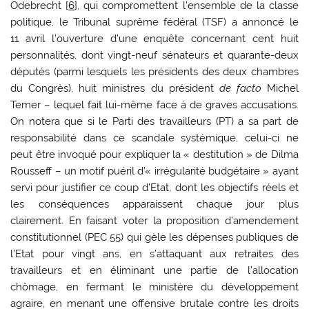
Odebrecht [
6
], qui compromettent l’ensemble de la classe
politique, le Tribunal suprême fédéral (TSF) a annoncé le
11 avril l’ouverture d’une enquête concernant cent huit
personnalités, dont vingt-neuf sénateurs et quarante-deux
députés (parmi lesquels les présidents des deux chambres
du Congrès), huit ministres du président
de facto
Michel
Temer – lequel fait lui-même face à de graves accusations.
On notera que si le Parti des travailleurs (PT) a sa part de
responsabilité dans ce scandale systémique, celui-ci ne
peut être invoqué pour expliquer la « destitution » de Dilma
Rousseff – un motif puéril d’« irrégularité budgétaire » ayant
servi pour justifier ce coup d’Etat
,
dont les objectifs réels et
les conséquences apparaissent chaque jour plus
clairement. En faisant voter la proposition d’amendement
constitutionnel (PEC 55) qui gèle les dépenses publiques de
l’Etat pour vingt ans, en s’attaquant aux retraites des
travailleurs et en éliminant une partie de l’allocation
chômage, en fermant le ministère du développement
agraire, en menant une offensive brutale contre les droits