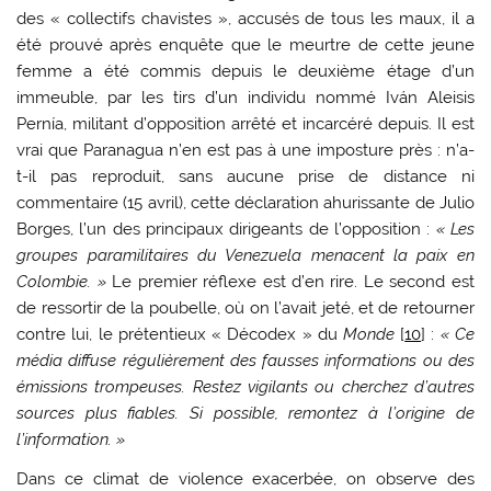
des « collectifs chavistes », accusés de tous les maux, il a
été prouvé après enquête que le meurtre de cette jeune
femme a été commis depuis le deuxième étage d’un
immeuble, par les tirs d’un individu nommé Iván Aleisis
Pernía, militant d’opposition arrêté et incarcéré depuis. Il est
vrai que Paranagua n’en est pas à une imposture près : n’a-
t-il pas reproduit, sans aucune prise de distance ni
commentaire (15 avril), cette déclaration ahurissante de Julio
Borges, l’un des principaux dirigeants de l’opposition :
« Les
groupes paramilitaires du Venezuela menacent la paix en
Colombie. »
Le premier réflexe est d’en rire. Le second est
de ressortir de la poubelle, où on l’avait jeté, et de retourner
contre lui, le prétentieux « Décodex » du
Monde
[
10
] :
« Ce
média diffuse régulièrement des fausses informations ou des
émissions trompeuses. Restez vigilants ou cherchez d’autres
sources plus fiables. Si possible, remontez à l’origine de
l’information. »
Dans ce climat de violence exacerbée, on observe des