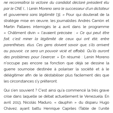
ne reconnaîtrai la victoire du candidat déclaré président élu
par le CNE
(… )
Lenín Moreno sera le successeur d’un dictateur
et gouvernera sans légitimité
[
3
]
. »
Pour qui douterait de la
stratégie mise en œuvre, les journalistes Andrés Carrión et
Martín Pallares interrogés le 4 avril dans le programme
« Châtiment divin » l’avaient précisée :
« Ce qui peut être
fait, c’est miner la légitimité de ceux qui ont été, entre
parenthèses, élus. Ces gens doivent savoir que, s’ils arrivent
au pouvoir, ce sera un pouvoir vicié et affaibli. Qu’ils auront
des problèmes pour l’exercer. »
En résumé : Lenín Moreno
n’occupe pas encore sa fonction que déjà se dessine la
guerre sournoise destinée à polariser la société et à le
délégitimer afin de le déstabiliser plus facilement dès que
les circonstances s’y prêteront.
Qui s’en souvient ? C’est ainsi qu’a commencé la très grave
crise dans laquelle se débat actuellement le Venezuela. En
avril 2013, Nicolás Maduro, « dauphin » du disparu Hugo
Chávez, ayant battu Henrique Capriles (Table de l’unité