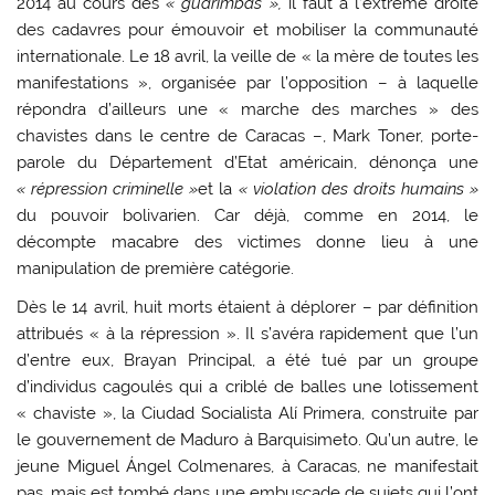
2014 au cours des
« guarimbas »,
il faut à l’extrême droite
des cadavres pour émouvoir et mobiliser la communauté
internationale. Le 18 avril, la veille de « la mère de toutes les
manifestations », organisée par l’opposition – à laquelle
répondra d’ailleurs une « marche des marches » des
chavistes dans le centre de Caracas –, Mark Toner, porte-
parole du Département d’Etat américain, dénonça une
« répression criminelle »
et la
« violation des droits humains »
du pouvoir bolivarien. Car déjà, comme en 2014, le
décompte macabre des victimes donne lieu à une
manipulation de première catégorie.
Dès le 14 avril, huit morts étaient à déplorer – par définition
attribués « à la répression ». Il s’avéra rapidement que l’un
d’entre eux, Brayan Principal, a été tué par un groupe
d’individus cagoulés qui a criblé de balles une lotissement
« chaviste », la Ciudad Socialista Alí Primera, construite par
le gouvernement de Maduro à Barquisimeto. Qu’un autre, le
jeune Miguel Ángel Colmenares, à Caracas, ne manifestait
pas, mais est tombé dans une embuscade de sujets qui l’ont