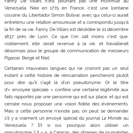
Fanny De Villars n’est pourtant pas une inconnue au
Venezuela. Née en 1775 en France, c’est une lointaine
cousine du Libertador Simon Bolivar, avec qui celui-ci aurait
entretenu une relation amoureuse et a correspondu jusqu’à
la fin de sa vie. Fanny De Villars est décédée le 21 décembre
1837, près de Lyon. Ce que l’on sait moins c’est que,
visiblement, elle serait revenue à la vie, et travaillerait
désormais pour le groupe de communication de messieurs
Pigasse, Bergé et Niel.
Certaines mauvaises langues qui ne croiront pas un seul
instant à cette histoire de réincarnation pencheront plutôt
pour dire qu’il s’agit là d’un pseudonyme. Or le titre
d’« envoyée spéciale » confère une certaine légitimité aux
faits rapportés par une personne qui est sur place, et qui est
censée nous proposer une vision fidèle des événements.
Mais si cette personne n’existe pas, on peut se demander
s’il y a vraiment un envoyé spécial du journal
Le Monde
au
Venezuela ? Et si oui, pourquoi alors utiliser un
pseudonyme ? Il y a, à Caracas, des dizaines de journalistes