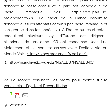
[
1
] Jean Luc Mélenchon est le seul homme politique à avoir
dénoncé le passé obscur et le parti pris idéologique de
Paolo Paranagua, voir
http://www.jean-luc-
melenchon.fr/20…
. Le leader de la France insoumise
dénonce aussi les attentats commis par Paolo Paranagua et
son groupe dans les années 70. A l´heure où les attentats
endeuillent plusieurs pays d´Europe, des dirigeants
historiques de l´ancienne LCR ont condamné…..Jean Luc
Mélenchon et se sont solidarisés avec l´éditorialiste du
Monde. Voir :
https://blogs.mediapart.fr/edition/…
[
2
]
http://nsarchive2.gwu.edu/NSAEBB/NSAEBB40/
via
Le Monde ressuscite les morts pour mentir sur le
Venezuela – Egalite et Réconciliation
Venezuela